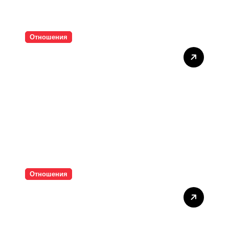
Отношения
Тишината струва скъпо
Отношения
Паролите убиват
интимността