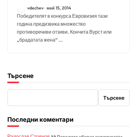
vdechev
май 15, 2014
Победителят в конкурса Евровизия тази
година предизвика множество
противоречиви отзиви. Кончита Вурст или
„брадатата жена“ ...
Търсене
Търсене
Последни коментари
Радослав Стоянов
за
Паролите убиват интимността