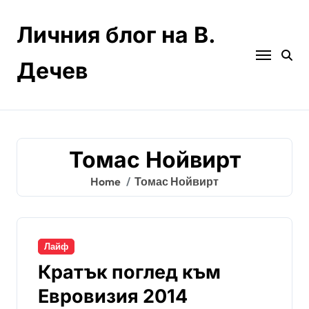
Skip
to
Личния блог на В.
content
Дечев
Томас Нойвирт
Home
Томас Нойвирт
Лайф
Кратък поглед към
Евровизия 2014