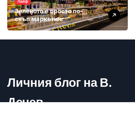
Лайф
Зеленото е просто по-
скъп маркетинг
Личния блог на В.
Дечев