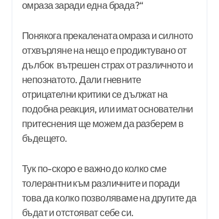
омраза заради една брада?“
Понякога прекалената омраза и силното
отхвърляне на нещо е продиктувано от
дълбок вътрешен страх от различното и
непознатото. Дали гневните
отрицателни критики се дължат на
подобна реакция, или имат основателни
притеснения ще можем да разберем в
бъдещето.
Тук по-скоро е важно до колко сме
толерантни към различните и поради
това да колко позволяваме на другите да
бъдат и отстояват себе си.