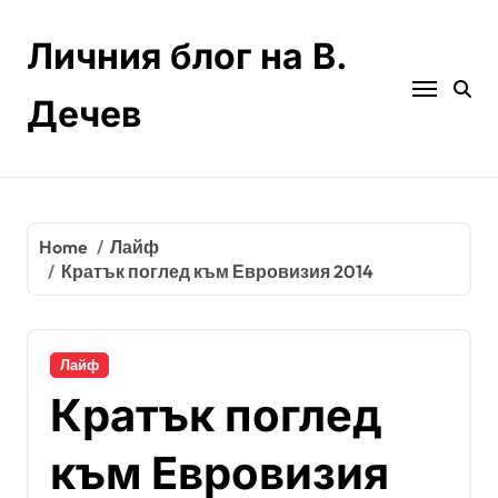
Skip
to
Личния блог на В.
content
Дечев
Home
Лайф
Кратък поглед към Евровизия 2014
Лайф
Кратък поглед
към Евровизия