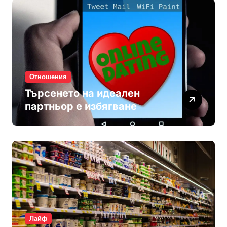
Отношения
Търсенето на идеален
партньор е избягване
Лайф