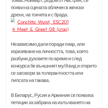
Томас Нойвирт, родом от Австрия, се
появи на сцената облечен в женски
дрехи, на токчета и с брада.
Независимо дали поради пиар, или
изразяване на личността, това, което
разбуни духовете по време и след
конкурса бе външният му/й вид и открито
се заговори за толерантността или
липсата на такава.
В Беларус, Русия и Армения се появиха
петиции за забрана на излъчването на