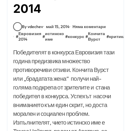
2014
By vdechev
май 15, 2014
Няма коментари
Евровизия
истинско
Кончита
#
#
#
конкурс
#
#
критика
#
2014
име
Вурст
Победителят в конкурса Евровизия тази
година предизвика множество
противоречиви отзиви. Кончита Вурст
или „брадатата жена“ получи най-
голяма подкрепа от зрителите и стана
победител в конкурса. Успехът насочи
вниманието към един скрит, но доста
морален и социален проблем.
Изпълнителят, чието истинско име е