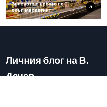
Зеленото е просто по-
скъп маркетинг
Личния блог на В.
Дечев
Васил Дечев
|
Newsxo
by
Themeansar
.