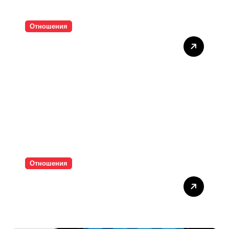
Отношения
Тишината струва скъпо
Отношения
Паролите убиват
интимността