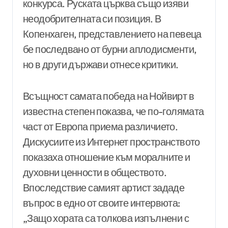
конкурса. Руската църква също изяви
неодобрителната си позиция. В
Копенхаген, представлението на певеца
бе последвано от бурни аплодисменти,
но в други държави отнесе критики.
Всъщност самата победа на Нойвирт в
известна степен показва, че по-голямата
част от Европа приема различието.
Дискусиите из Интернет пространството
показаха отношение към моралните и
духовни ценности в обществото.
Впоследствие самият артист зададе
въпрос в едно от своите интервюта:
„Защо хората са толкова изпълнени с