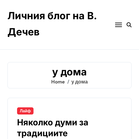
Skip
to
Личния блог на В.
content
Дечев
у дома
Home
у дома
Лайф
Няколко думи за
традициите