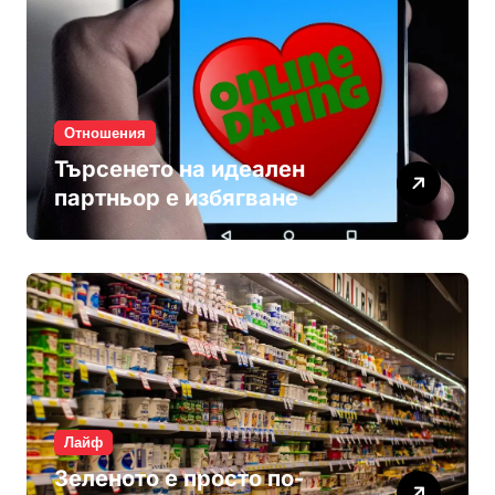
Отношения
Търсенето на идеален
партньор е избягване
Лайф
Зеленото е просто по-