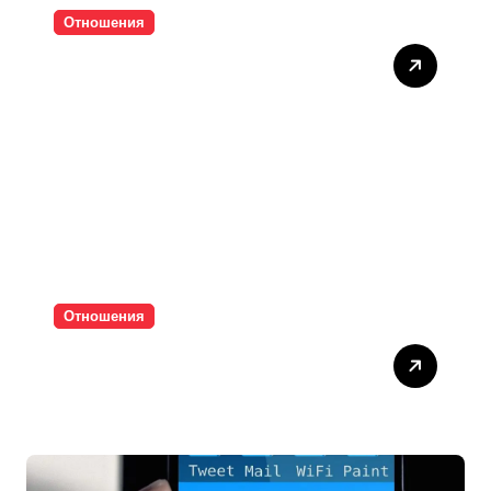
Отношения
Тишината струва скъпо
Отношения
Паролите убиват
интимността