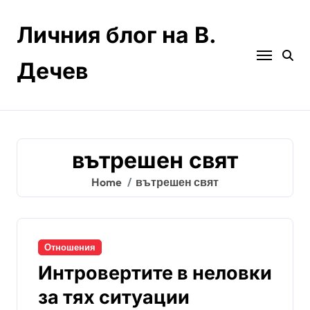
Skip
to
Личния блог на В.
content
Дечев
вътрешен свят
Home
вътрешен свят
Отношения
Интровертите в неловки
за тях ситуации