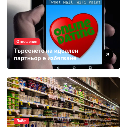
Отношения
Търсенето на идеален
партньор е избягване
Лайф