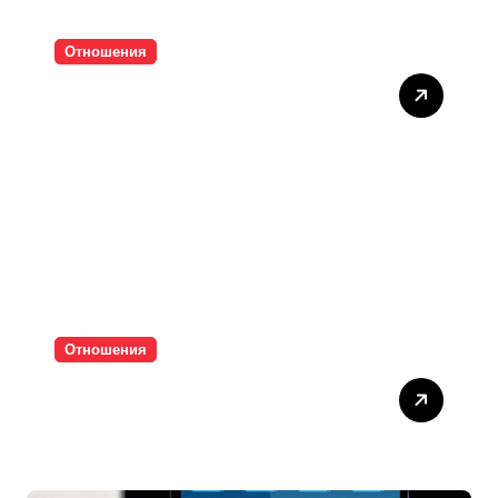
Отношения
Тишината струва скъпо
Отношения
Паролите убиват
интимността