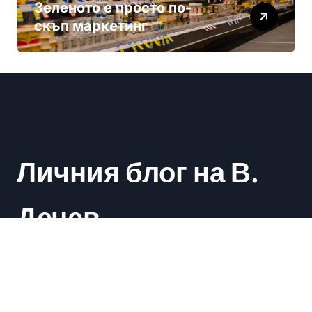
Зеленото е просто по-
скъп маркетинг
Личния блог на В.
Дечев
Васил Дечев
|
Newsxo
by
Themeansar
.