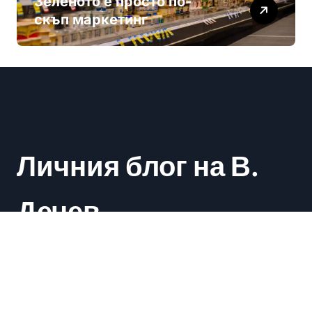
Зеленото е просто по-
скъп маркетинг
Личния блог на В.
Дечев
Васил Дечев
|
Newsxo
by
Themeansar
.