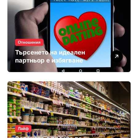
Отношения
Търсенето на идеален
партньор е избягване
Лайф