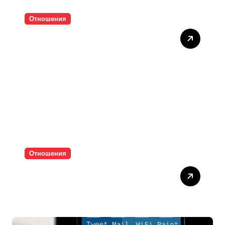
Отношения
Тишината струва скъпо
Отношения
Паролите убиват
интимността