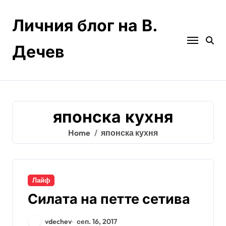
Skip
to
Личния блог на В.
content
Дечев
японска кухня
Home
японска кухня
Лайф
Силата на петте сетива
vdechev
сеп. 16, 2017