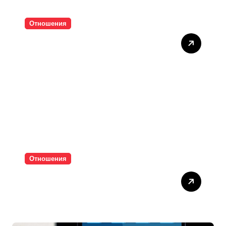
Отношения
Тишината струва скъпо
Отношения
Паролите убиват
интимността