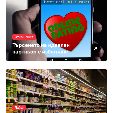
Отношения
Търсенето на идеален
партньор е избягване
Лайф