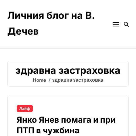
Skip
to
Личния блог на В.
content
Дечев
здравна застраховка
Home
здравна застраховка
Лайф
Янко Янев помага и при
ПТП в чужбина