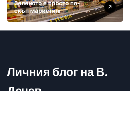
Зеленото е просто по-
скъп маркетинг
Личния блог на В.
Дечев
Васил Дечев
|
Newsxo
by
Themeansar
.