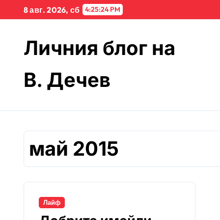
Skip
8 авг. 2026, сб
4:25:24 PM
to
content
Личния блог на
В. Дечев
май 2015
Лайф