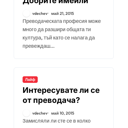
Добрите имейли
vdechev
май 21, 2015
Преводаческата професия може
много да разшири общата ти
култура, тъй като се налага да
превеждаш...
Лайф
Интересувате ли се
от преводача?
vdechev
май 10, 2015
Замисляли ли сте се в колко