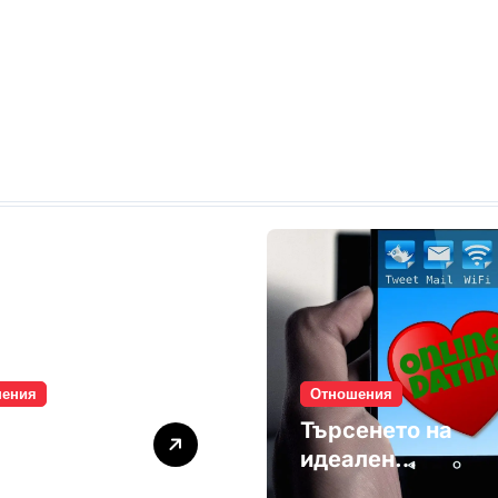
шения
Отношения
лите убиват
Търсенето на
мността
идеален
партньор е