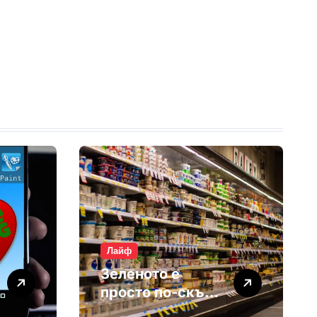
Лайф
Зеленото е
просто по-скъп
маркетинг