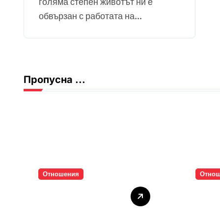
голяма степен животът ни е
обвързан с работата на...
Пропусна ...
Отношения
Отно
Тишината струва
Паро
скъпо
инти