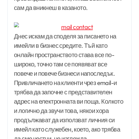
сам да вникнеш в казаното.
Днес искам да споделя за писането на
имейли в бизнес средите. Тъй като
онлайн пространството става все по-
широко, точно там се появяват все
повече и повече бизнеси напоследък.
Привличането на клиенти чрез email-и
трябва да започне с представителен
адрес на електронната ви поща. Колкото
и логично да звучи това, някои хора
продължават да използват личния си
имейл като служебен, което, ако трябва
да сме честни, не изглежда