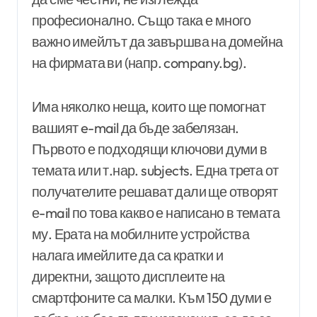
професионално. Също така е много
важно имейлът да завършва на домейна
на фирмата ви (напр. company.bg).
Има няколко неща, които ще помогнат
вашият e-mail да бъде забелязан.
Първото е подходящи ключови думи в
темата или т.нар. subjects. Една трета от
получателите решават дали ще отворят
е-mail по това какво е написано в темата
му. Ерата на мобилните устройства
налага имейлите да са кратки и
директни, защото дисплеите на
смартфоните са малки. Към 150 думи е