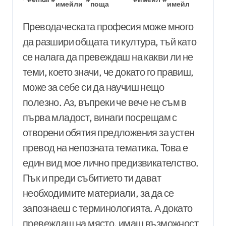
имейли
поща
имейл
Преводаческата професия може много
да разшири общата ти култура, тъй като
се налага да превеждаш на какви ли не
теми, което значи, че докато го правиш,
може за себе си да научиш нещо
полезно. Аз, въпреки че вече не съм в
първа младост, винаги посрещам с
отворени обятия предложения за устен
превод на непозната тематика. Това е
един вид мое лично предизвикателство.
Пък и преди събитието ти дават
необходимите материали, за да се
запознаеш с терминологията. А докато
превеждаш на място, имаш възможност