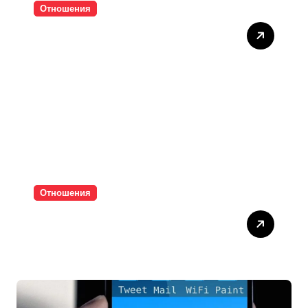
Отношения
Тишината струва скъпо
Отношения
Паролите убиват
интимността