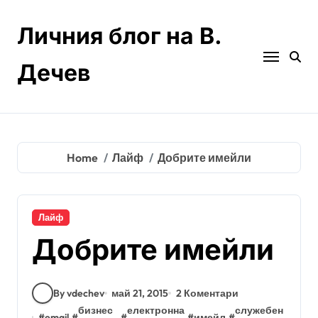
Skip
to
Личния блог на В.
content
Дечев
Home
Лайф
Добрите имейли
Лайф
Добрите имейли
By vdechev
май 21, 2015
2 Коментари
бизнес
електронна
служебен
#
email
#
#
#
имейл
#