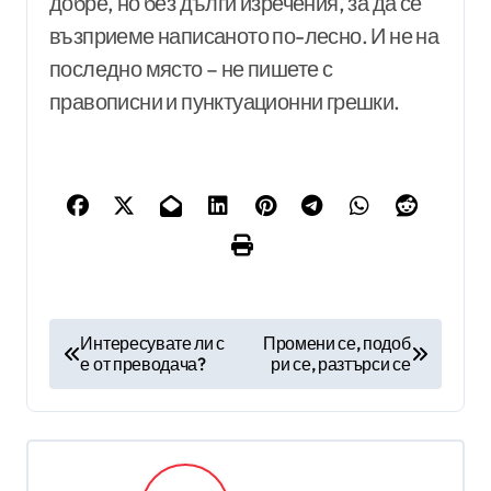
добре, но без дълги изречения, за да се
възприеме написаното по-лесно. И не на
последно място – не пишете с
правописни и пунктуационни грешки.
Н
Интересувате ли с
Промени се, подоб
е от преводача?
ри се, разтърси се
а
в
и
г