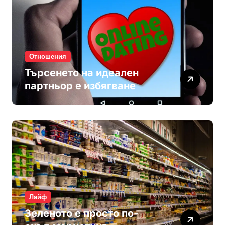
Отношения
Търсенето на идеален
партньор е избягване
Лайф
Зеленото е просто по-