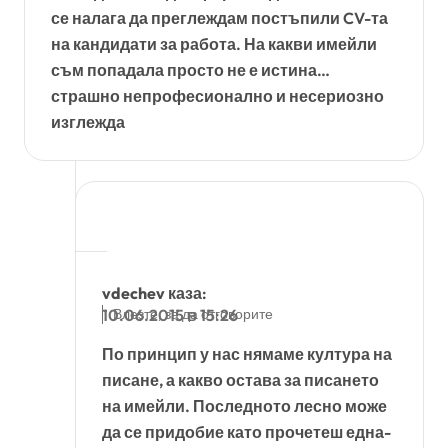
се налага да преглеждам постъпили CV-та
на кандидати за работа. На какви имейли
съм попадала просто не е истина…
страшно непрофесионално и несериозно
изглежда
vdechev
каза:
Влезте, за да отговорите
10.06.2015 в 15:26
По принцип у нас нямаме култура на
писане, а какво остава за писането
на имейли. Последното лесно може
да се придобие като прочетеш една-