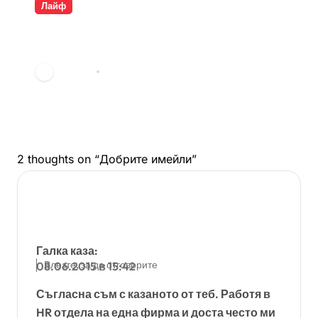
Лайф
Разкрита ли е самоличността
на Банкси?
vdechev
мар. 23, 2026
2 thoughts on “Добрите имейли”
Галка
каза:
Влезте, за да отговорите
08.06.2015 в 15:42
Съгласна съм с казаното от теб. Работя в
HR отдела на една фирма и доста често ми