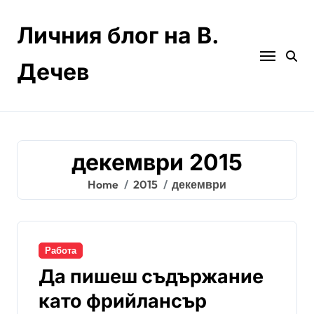
Skip
to
Личния блог на В.
content
Дечев
декември 2015
Home
2015
декември
Работа
Да пишеш съдържание
като фрийлансър