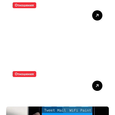
Отношения
Тишината струва скъпо
Отношения
Паролите убиват
интимността