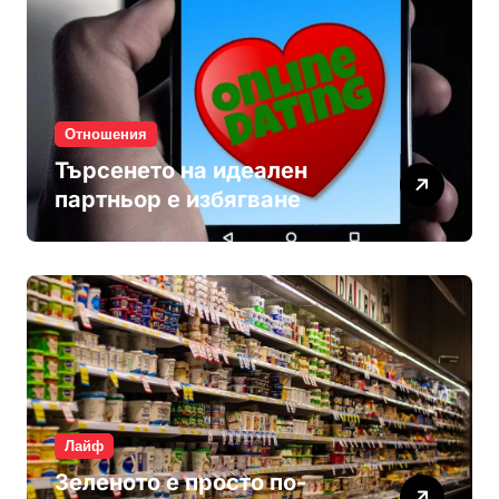
Отношения
Търсенето на идеален
партньор е избягване
Лайф
Зеленото е просто по-