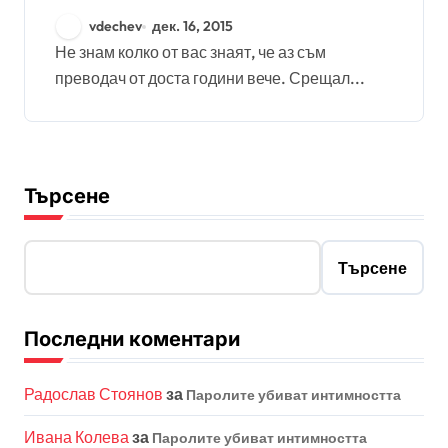
vdechev
дек. 16, 2015
Не знам колко от вас знаят, че аз съм
преводач от доста години вече. Срещал...
Търсене
Търсене
Последни коментари
Радослав Стоянов
за
Паролите убиват интимността
Ивана Колева
за
Паролите убиват интимността