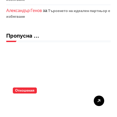
Александър Генов
за
Търсенето на идеален партньор е
избягване
Пропусна ...
Отношения
Тишината струва скъпо