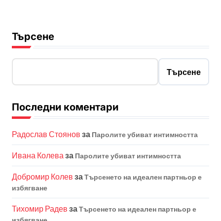
Търсене
Търсене
Последни коментари
Радослав Стоянов
за
Паролите убиват интимността
Ивана Колева
за
Паролите убиват интимността
Добромир Колев
за
Търсенето на идеален партньор е
избягване
Тихомир Радев
за
Търсенето на идеален партньор е
избягване