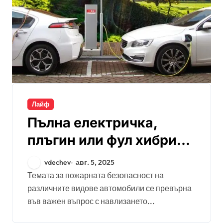
Лайф
Пълна електричка,
плъгин или фул хибрид –
кой тип автомобил е
vdechev
авг. 5, 2025
най-рисков по
Темата за пожарната безопасност на
различните видове автомобили се превърна
отношение на
във важен въпрос с навлизането...
пожарите?