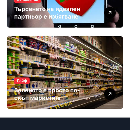
Търсенето на идеален
партньор е избягване
Лайф
Зеленото е просто по-
скъп маркетинг