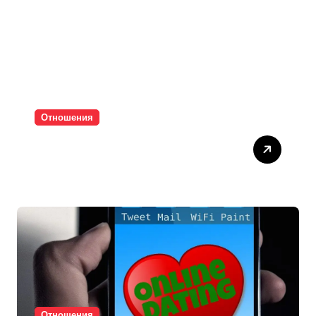
Отношения
Паролите убиват
интимността
Отношения