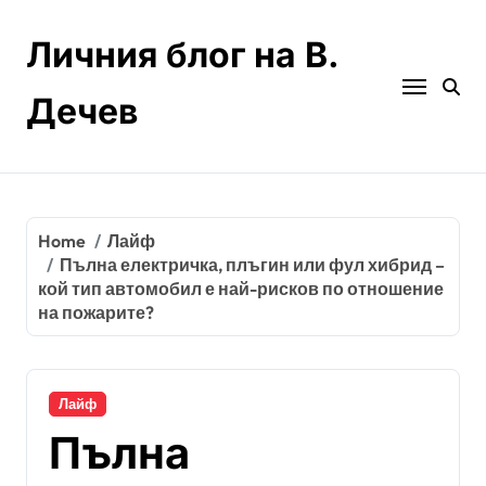
Skip
to
Личния блог на В.
content
Дечев
Home
Лайф
Пълна електричка, плъгин или фул хибрид –
кой тип автомобил е най-рисков по отношение
на пожарите?
Лайф
Пълна