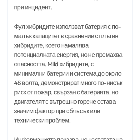
при инцидент.
Фул хибридите използват батерия с по-
малък капацитет в сравнение с плъгин
хибридите, което намалява
потенциалната енергия, но не премахва
опасността. Mild хибридите, с
минимални батерии и система до около
48 волта, демонстрират много по-нисък
риск от пожар, свързан с батерията, но
двигателят с вътрешно горене остава
значим фактор при сблъсък или
технически проблем.
Информацията показва, че честотата на