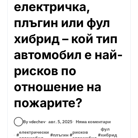
електричка,
плъгин или фул
хибрид – кой тип
автомобил е най-
рисков по
отношение на
пожарите?
By vdechev
авг. 5, 2025
Няма коментари
фул
електрически
рисков
#
#
плъгин
#
#
хибрид
автомобил
автомобил