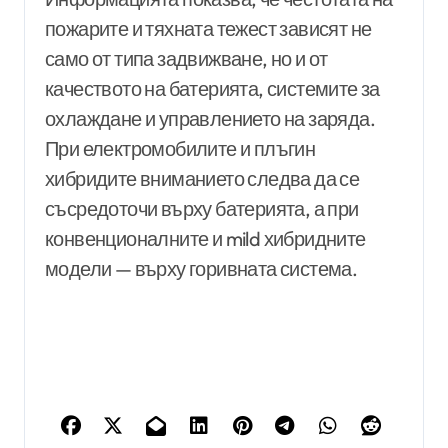
пожарите и тяхната тежест зависят не
само от типа задвижване, но и от
качеството на батерията, системите за
охлаждане и управлението на заряда.
При електромобилите и плъгин
хибридите вниманието следва да се
съсредоточи върху батерията, а при
конвенционалните и mild хибридните
модели — върху горивната система.