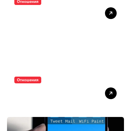
Отношения
Тишината струва скъпо
Отношения
Паролите убиват
интимността