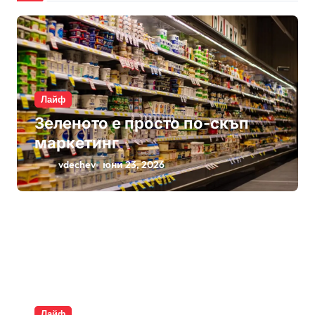
Лайф
Зеленото е просто по-скъп
маркетинг
vdechev
юни 23, 2026
Лайф