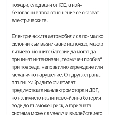
пожари, следвани от ICE, а най-
безопасни в това отношение се оказват
електрическите.
Електрическите автомобили са по-малко
склонни към възникване на пожар, макар
литиево-йонните батерии да могат да
причинят интензивен „термичен пробив“
при повреда, неправилно зареждане или
механично нарушение. От друга страна,
плъгин хибридите съчетават
предимствата на електромотора и ДВГ,
но наличието на литиево-йонна батерия
води до възможен риск, а горивната
система може да увеличи въздействието