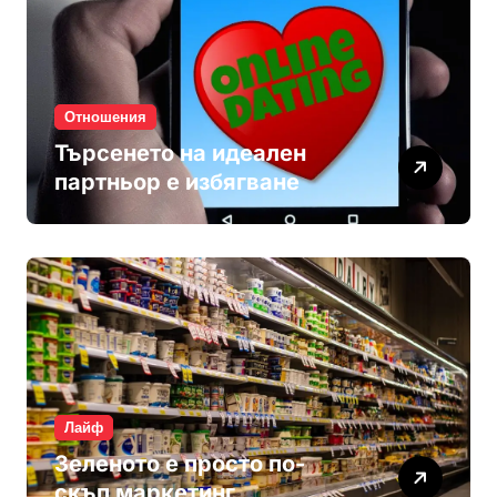
Отношения
Търсенето на идеален
партньор е избягване
Лайф
Зеленото е просто по-
скъп маркетинг