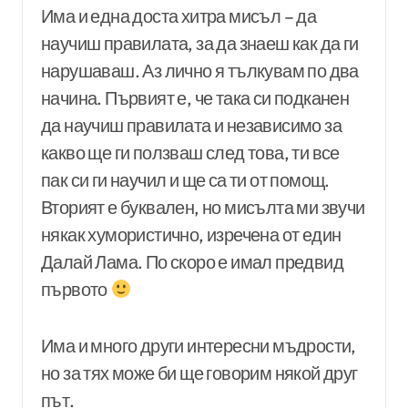
Има и една доста хитра мисъл – да
научиш правилата, за да знаеш как да ги
нарушаваш. Аз лично я тълкувам по два
начина. Първият е, че така си подканен
да научиш правилата и независимо за
какво ще ги ползваш след това, ти все
пак си ги научил и ще са ти от помощ.
Вторият е буквален, но мисълта ми звучи
някак хумористично, изречена от един
Далай Лама. По скоро е имал предвид
първото
Има и много други интересни мъдрости,
но за тях може би ще говорим някой друг
път.