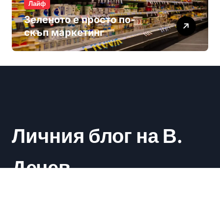
Лайф
Зеленото е просто по-
скъп маркетинг
Личния блог на В.
Дечев