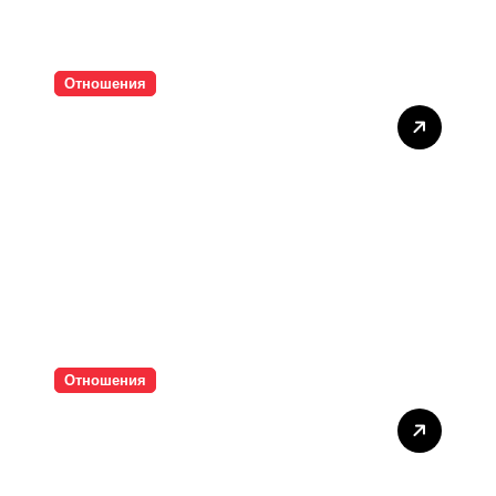
Отношения
Тишината струва скъпо
Отношения
Паролите убиват
интимността