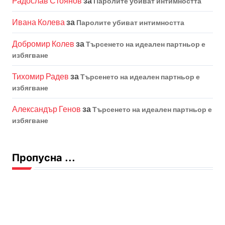
Радослав Стоянов
за
Паролите убиват интимността
Ивана Колева
за
Паролите убиват интимността
Добромир Колев
за
Търсенето на идеален партньор е
избягване
Тихомир Радев
за
Търсенето на идеален партньор е
избягване
Александър Генов
за
Търсенето на идеален партньор е
избягване
Пропусна ...