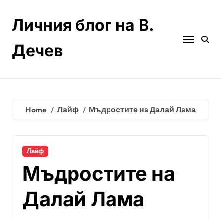
Skip
to
Личния блог на В.
content
Дечев
Home
Лайф
Мъдростите на Далай Лама
Лайф
Мъдростите на
Далай Лама