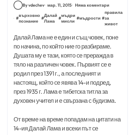
By vdechev
мар. 11, 2015
Няма коментари
правила
върховно
Далай
мъдри
#
#
#
#
мъдрости
#
за
познание
Лама
мисли
живот
Далай Лама не е един и същ човек, поне
по начина, по който ние го разбираме.
Душата му е тази, която се преражда в
тяло на различен човек. Първият се е
родил през 1391 г., а последният и
настоящ, който се явява 14-и подред,
през 1935 г. Лама е тибетска титла за
духовен учител и е свързана с будизма.
От време на време попадам на цитати на
14-ия Далай Лама и всеки път се