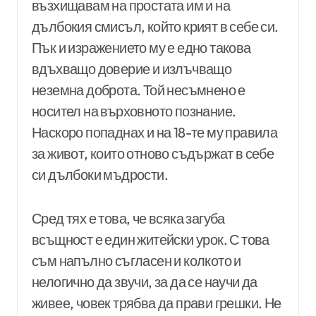
възхищавам на простата им и на
дълбокия смисъл, който крият в себе си.
Пък и изражението му е едно такова
вдъхващо доверие и излъчващо
неземна доброта. Той несъмнено е
носител на върховното познание.
Наскоро попаднах и на 18-те му правила
за живот, които отново съдържат в себе
си дълбоки мъдрости.
Сред тях е това, че всяка загуба
всъщност е един житейски урок. С това
съм напълно съгласен и колкото и
нелогично да звучи, за да се научи да
живее, човек трябва да прави грешки. Не