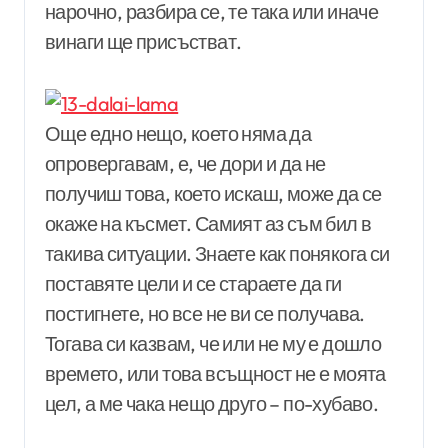
нарочно, разбира се, те така или иначе
винаги ще присъстват.
Още едно нещо, което няма да
опровергавам, е, че дори и да не
получиш това, което искаш, може да се
окаже на късмет. Самият аз съм бил в
такива ситуации. Знаете как понякога си
поставяте цели и се стараете да ги
постигнете, но все не ви се получава.
Тогава си казвам, че или не му е дошло
времето, или това всъщност не е моята
цел, а ме чака нещо друго – по-хубаво.