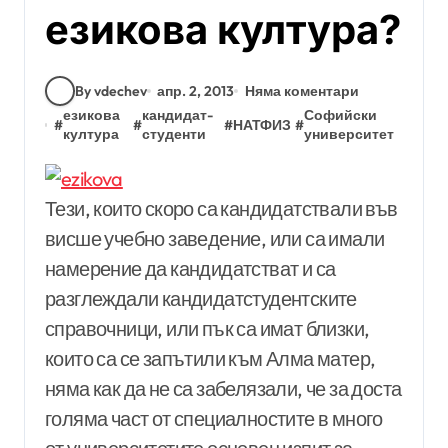
езикова култура?
By vdechev
апр. 2, 2013
Няма коментари
езикова
кандидат-
Софийски
#
#
#
НАТФИЗ
#
култура
студенти
университет
Тези, които скоро са кандидатствали във
висше учебно заведение, или са имали
намерение да кандидатстват и са
разглеждали кандидатстудентските
справочници, или пък са имат близки,
които са се запътили към Алма матер,
няма как да не са забелязали, че за доста
голяма част от специалностите в много