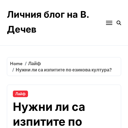
Skip
to
Личния блог на В.
content
Дечев
Home
Лайф
Нужни ли са изпитите по езикова култура?
Лайф
Нужни ли са
изпитите по