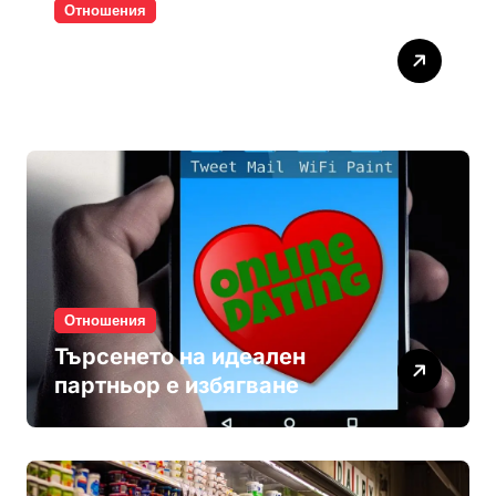
Отношения
Паролите убиват
интимността
Отношения
Търсенето на идеален
партньор е избягване