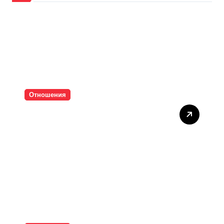
Отношения
Тишината струва скъпо