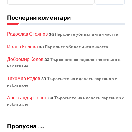
Последни коментари
Радослав Стоянов
за
Паролите убиват интимността
Ивана Колева
за
Паролите убиват интимността
Добромир Колев
за
Търсенето на идеален партньор е
избягване
Тихомир Радев
за
Търсенето на идеален партньор е
избягване
Александър Генов
за
Търсенето на идеален партньор е
избягване
Пропусна ...