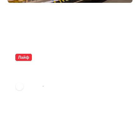
Лайф
Плащаме за въздух и
опаковки
vdechev
юни 9, 2026