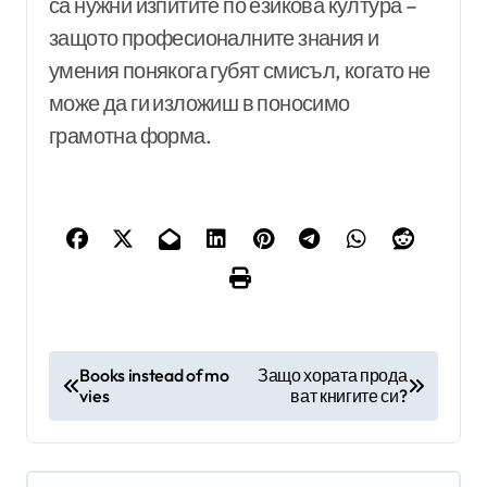
са нужни изпитите по езикова култура –
защото професионалните знания и
умения понякога губят смисъл, когато не
може да ги изложиш в поносимо
грамотна форма.
Н
Books instead of mo
Защо хората прода
vies
ват книгите си?
а
в
и