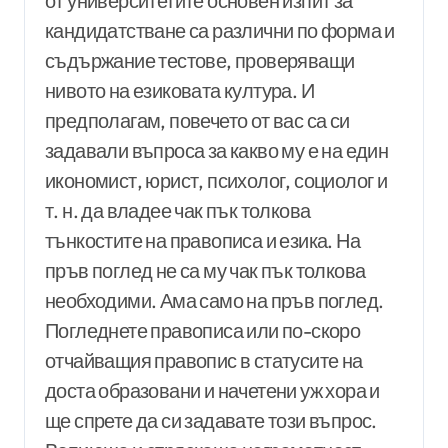
от университетите основен изпит за
кандидатстване са различни по форма и
съдържание тестове, проверяващи
нивото на езиковата култура. И
предполагам, повечето от вас са си
задавали въпроса за какво му е на един
икономист, юрист, психолог, социолог и
т. н. да владее чак пък толкова
тънкостите на правописа и езика. На
пръв поглед не са му чак пък толкова
необходими. Ама само на пръв поглед.
Погледнете правописа или по-скоро
отчайващия правопис в статусите на
доста образовани и начетени уж хора и
ще спрете да си задавате този въпрос.