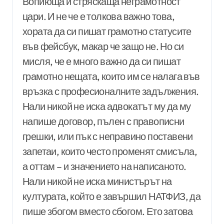
Вопиюща и стряскаща неграмотност
цари. И не че е толкова важно това,
хората да си пишат грамотно статусите
във фейсбук, макар че защо не. Но си
мисля, че е много важно да си пишат
грамотно нещата, които им се налага във
връзка с професионалните задължения.
Нали никой не иска адвокатът му да му
напише договор, пълен с правописни
грешки, или пък с неправино поставени
запетаи, които често променят смисъла,
а оттам – и значението на написаното.
Нали никой не иска министърът на
културата, който е завършил НАТФИЗ, да
пише збогом вместо сбогом. Ето затова