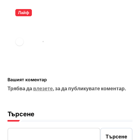
Лайф
Разкрита ли е самоличността
на Банкси?
vdechev
мар. 23, 2026
Вашият коментар
Трябва да
влезете
, за да публикувате коментар.
Търсене
Търсене