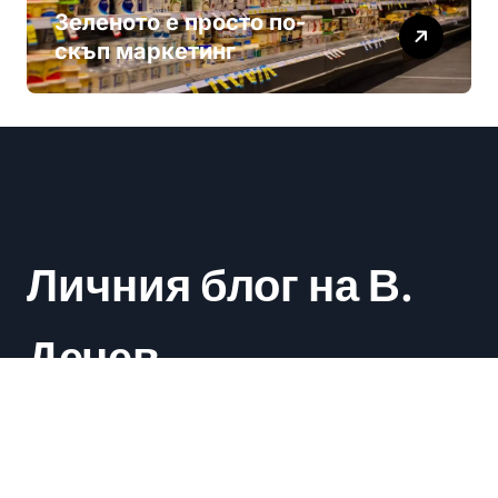
Зеленото е просто по-
скъп маркетинг
Личния блог на В.
Дечев
Васил Дечев
|
Newsxo
by
Themeansar
.