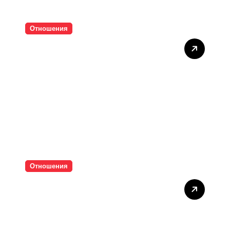
Отношения
Тишината струва скъпо
Отношения
Паролите убиват
интимността