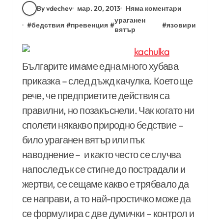
By vdechev
мар. 20, 2013
Няма коментари
ураганен
#
бедствия
#
превенция
#
#
язовири
вятър
Българите имаме една много хубава
приказка – след дъжд качулка. Което ще
рече, че предприетите действия са
правилни, но позакъснели. Чак когато ни
сполети някакво природно бедствие –
било ураганен вятър или пък
наводнение – и както често се случва
напоследък се стигне до пострадали и
жертви, се сещаме какво е трябвало да
се направи, а то най-простичко може да
се формулира с две думички – контрол и