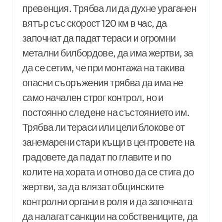
превенция. Трябва ли да духне ураганен
вятър със скорост 120 км в час, да
започнат да падат тераси и огромни
метални билбордове, да има жертви, за
да се сетим, че при монтажа на такива
опасни съоръжения трябва да има не
само начален строг контрол, но и
постоянно следене на състоянието им.
Трябва ли тераси или цели блокове от
занемарени стари къщи в центровете на
градовете да падат по главите и по
колите на хората и отново да се стига до
жертви, за да влязат общинските
контролни органи в роля и да започната
да налагат санкции на собствениците, да