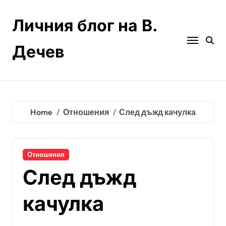
Skip
to
Личния блог на В.
content
Дечев
Home
Отношения
След дъжд качулка
Отношения
След дъжд
качулка