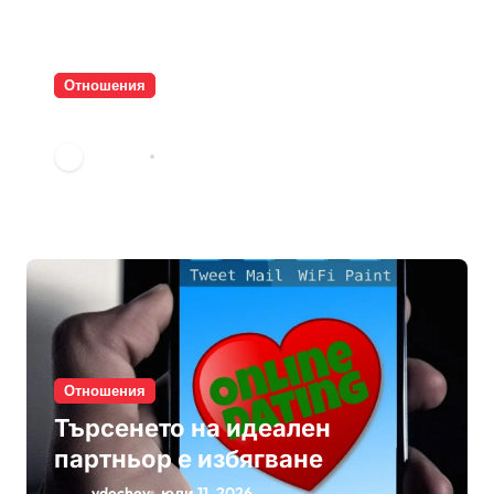
Отношения
Паролите убиват интимността
vdechev
юли 21, 2026
Отношения
Търсенето на идеален
партньор е избягване
vdechev
юли 11, 2026