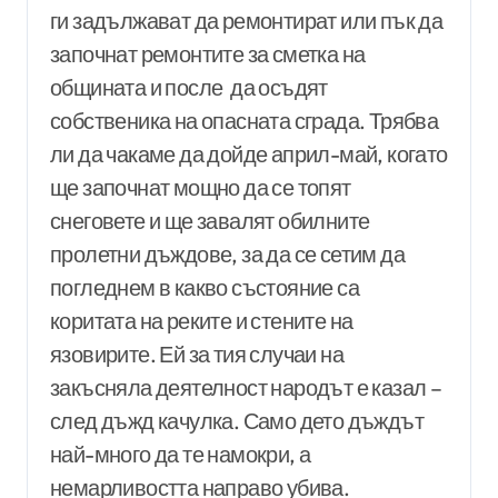
ги задължават да ремонтират или пък да
започнат ремонтите за сметка на
общината и после да осъдят
собственика на опасната сграда. Трябва
ли да чакаме да дойде април-май, когато
ще започнат мощно да се топят
снеговете и ще завалят обилните
пролетни дъждове, за да се сетим да
погледнем в какво състояние са
коритата на реките и стените на
язовирите. Ей за тия случаи на
закъсняла деятелност народът е казал –
след дъжд качулка. Само дето дъждът
най-много да те намокри, а
немарливостта направо убива.