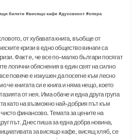
ящи билети
#
висящо кафе
#
духовност
#
опера
ловото, от хубавата книга, въобще от
ческите кризи в едно общество винаги са
изи. Факт е, че все по-малко българи посягат
оите логични обяснения в един свят на силно
 все повече е изкушен да посегне към лесно
че книгата си е книга и няма нещо, което
азията от нея. Има обаче и една друга група
ата като на възможно най-добрия път към
 чисто финансово. Темата за цените на
друг път. Днес пиша за една добра новина,
нициативата за висящо кафе, висящ хляб, се