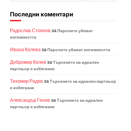
Последни коментари
Радослав Стоянов
за
Паролите убиват
интимността
Ивана Колева
за
Паролите убиват интимността
Добромир Колев
за
Търсенето на идеален
партньор е избягване
Тихомир Радев
за
Търсенето на идеален партньор
е избягване
Александър Генов
за
Търсенето на идеален
партньор е избягване