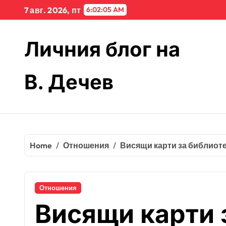
Skip
7 авг. 2026, пт
6:02:05 AM
to
content
Личния блог на
В. Дечев
Home
Отношения
Висящи карти за библиот
Отношения
Висящи карти 