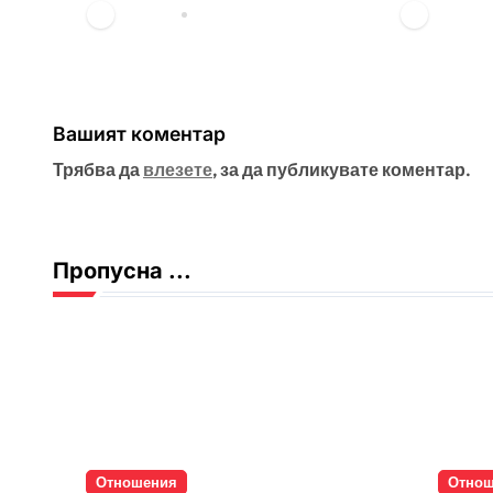
vdechev
авг. 3, 2026
vdeche
Вашият коментар
Трябва да
влезете
, за да публикувате коментар.
Пропусна ...
Отношения
Отно