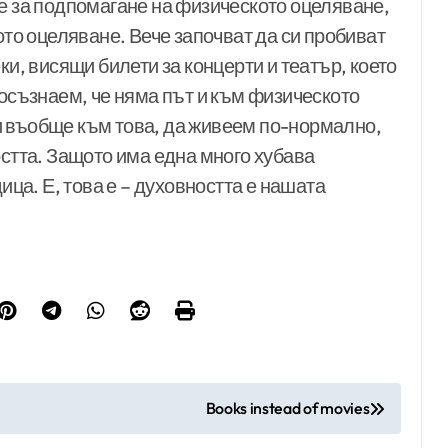
не за подпомагане на физическото оцеляване,
ото оцеляване. Вече започват да си пробиват
ки, висящи билети за концерти и театър, което
 осъзнаем, че няма път и към физическото
и въобще към това, да живеем по-нормално,
остта. Защото има една много хубава
ица. Е, това е – духовността е нашата
Books instead of movies