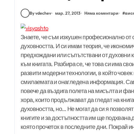
By vdechev
мар. 27, 2013
Няма коментари
#
вис
Знаете, че съм изкушен професионално от с
духовността. И си имам теория, че икономи
предхождани или съпътствани от духовни кр
към книгата. Разбира се, че това си има св
развити модерни технологии, в който човек
смилаемата и онагледена информация. Само 
повече да въздига полета на мисълта и фант
хора, които продължават да гледат на книг
духовността, но… Не могат да си я позволят
книгите и за достъпността им ще подхвана 
която прочетох в последните дни. Покрай и