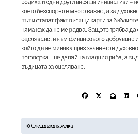
родиха и едни други висящи инициативи – 
което безспорно е много важно, а за духовн
път и стават факт висящи карти за библиоте
няма как да не ме радва. Защото трябва да
оцеляване, и към финансовото добруване 
който да не минава през знанието и духовн
поговорка – не давай на гладния риба, а въд
въдицата за оцеляване.
Н
След дъжд качулка
а