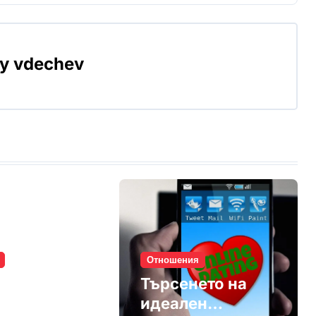
By
vdechev
Отношения
те убиват
Търсенето на
остта
идеален