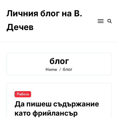
Skip
to
Личния блог на В.
content
Дечев
блог
Home
блог
Работа
Да пишеш съдържание
като фрийлансър