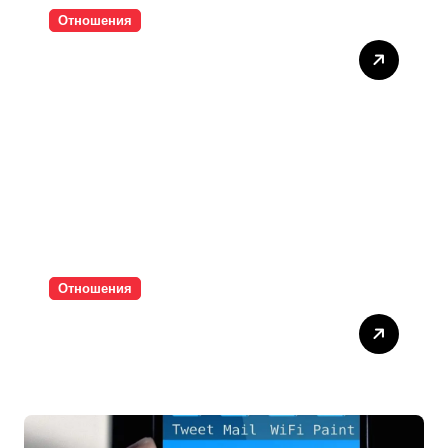
Отношения
Тишината струва скъпо
Отношения
Паролите убиват
интимността