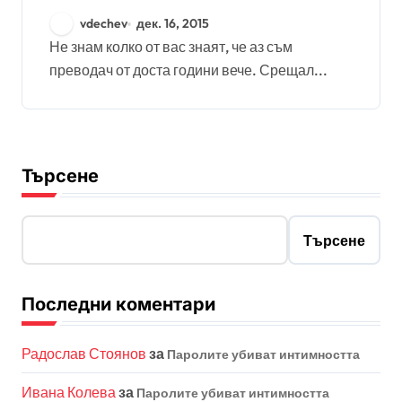
vdechev
дек. 16, 2015
Не знам колко от вас знаят, че аз съм
преводач от доста години вече. Срещал...
Търсене
Търсене
Последни коментари
Радослав Стоянов
за
Паролите убиват интимността
Ивана Колева
за
Паролите убиват интимността