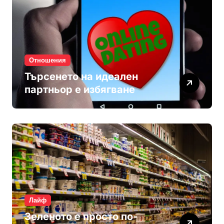
Отношения
Търсенето на идеален
партньор е избягване
Лайф
Зеленото е просто по-