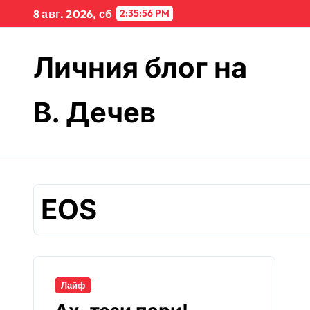
Skip
8 авг. 2026, сб
2:35:56 PM
to
content
Личния блог на
В. Дечев
EOS
Лайф