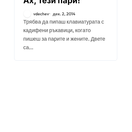
Ах, тези пари!
vdechev
дек. 2, 2014
Трябва да пипаш клавиатурата с
кадифени ръкавици, когато
пишеш за парите и жените. Двете
са...