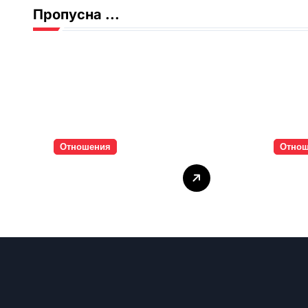
Пропусна ...
Отношения
Отно
Тишината струва
Паро
скъпо
инти