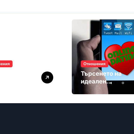
шения
Отношения
лите убиват
Търсенето на
мността
идеален
партньор е
избягване