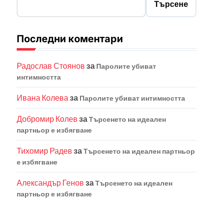
Търсене
Последни коментари
Радослав Стоянов
за
Паролите убиват
интимността
Ивана Колева
за
Паролите убиват интимността
Добромир Колев
за
Търсенето на идеален
партньор е избягване
Тихомир Радев
за
Търсенето на идеален партньор
е избягване
Александър Генов
за
Търсенето на идеален
партньор е избягване