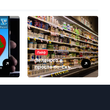
Лайф
Зеленото е
просто по-скъп
маркетинг