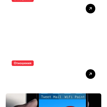
Тишината струва скъпо
Отношения
Паролите убиват
интимността