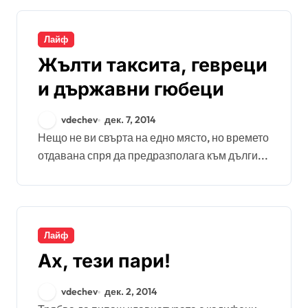
Лайф
Жълти таксита, гевреци
и държавни гюбеци
vdechev
дек. 7, 2014
Нещо не ви свърта на едно място, но времето
отдавана спря да предразполага към дълги...
Лайф
Ах, тези пари!
vdechev
дек. 2, 2014