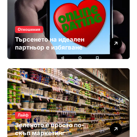
Отношения
Търсенето на идеален
партньор е избягване
Лайф
Зеленото е просто по-
скъп маркетинг