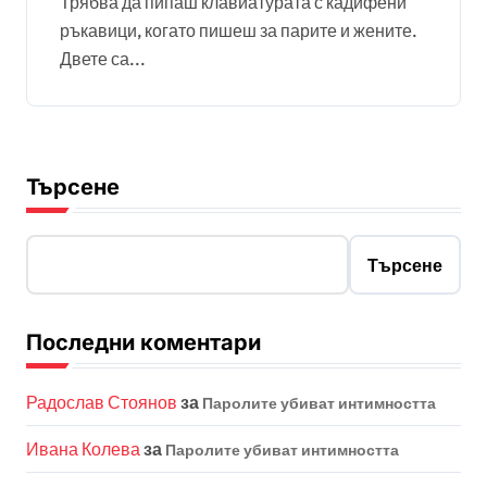
Трябва да пипаш клавиатурата с кадифени
ръкавици, когато пишеш за парите и жените.
Двете са...
Търсене
Търсене
Последни коментари
Радослав Стоянов
за
Паролите убиват интимността
Ивана Колева
за
Паролите убиват интимността