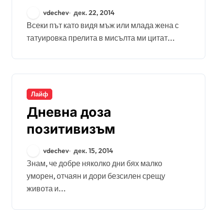
vdechev
дек. 22, 2014
Всеки път като видя мъж или млада жена с
татуировка прелита в мисълта ми цитат...
Лайф
Дневна доза
позитивизъм
vdechev
дек. 15, 2014
Знам, че добре няколко дни бях малко
уморен, отчаян и дори безсилен срещу
живота и...