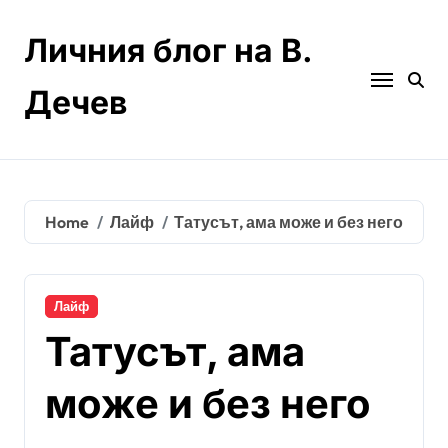
Skip
to
Личния блог на В.
content
Дечев
Home
Лайф
Татусът, ама може и без него
Лайф
Татусът, ама
може и без него