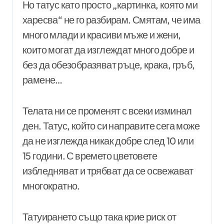
Но татус като просто „картинка, която ми
харесва“ не го разбирам. Смятам, че има
много млади и красиви мъже и жени,
които могат да изглеждат много добре и
без да обезобразяват ръце, крака, гръб,
рамене…
Телата ни се променят с всеки изминал
ден. Татус, който си направите сега може
да не изглежда никак добре след 10 или
15 години. С времето цветовете
избледняват и трябват да се освежават
многократно.
Татуирането също така крие риск от