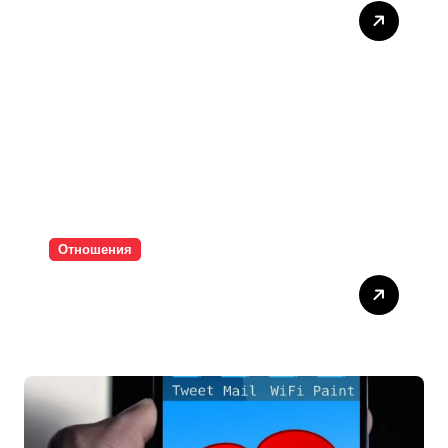
Тишината струва скъпо
Отношения
Паролите убиват
интимността