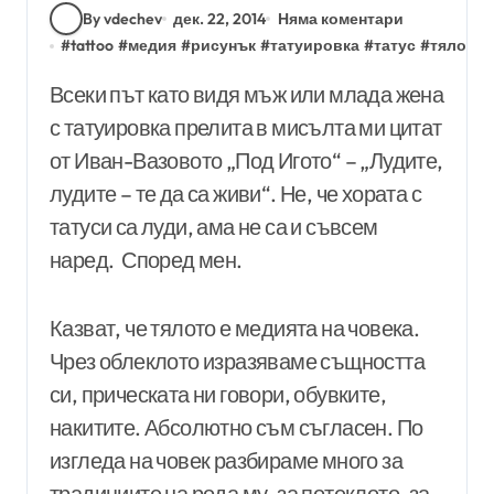
By vdechev
дек. 22, 2014
Няма коментари
#
tattoo
#
медия
#
рисунък
#
татуировка
#
татус
#
тяло
Всеки път като видя мъж или млада жена
с татуировка прелита в мисълта ми цитат
от Иван-Вазовото „Под Игото“ – „Лудите,
лудите – те да са живи“. Не, че хората с
татуси са луди, ама не са и съвсем
наред. Според мен.
Казват, че тялото е медията на човека.
Чрез облеклото изразяваме същността
си, прическата ни говори, обувките,
накитите. Абсолютно съм съгласен. По
изгледа на човек разбираме много за
традициите на рода му, за потеклото, за