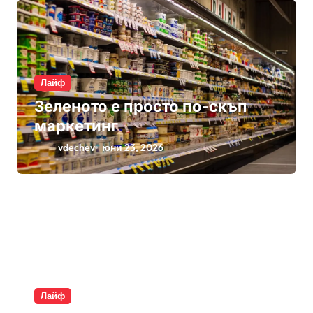
Лайф
Зеленото е просто по-скъп
маркетинг
vdechev
юни 23, 2026
Лайф