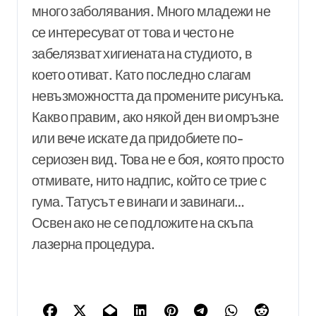
много заболявания. Много младежи не
се интересуват от това и често не
забелязват хигиената на студиото, в
което отиват. Като последно слагам
невъзможността да промените рисунъка.
Какво правим, ако някой ден ви омръзне
или вече искате да придобиете по-
сериозен вид. Това не е боя, която просто
отмивате, нито надпис, който се трие с
гума. Татусът е винаги и завинаги…
Освен ако не се подложите на скъпа
лазерна процедура.