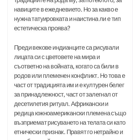
навиците в ежедневието. Но за какво е
нужна татуировката и наистина ли е тип
естетическа проява?
Преди векове индианците са рисували
лицата си с цветовете на мира и
съответно на войната, когато са били в
родов или племенен конфликт. Но това е
част от традицията им и е културен белег
за принадлежност, част от залегнал от
десетилетия ритуал. Африкански и
редица южноамерикански племена също
възприемат рисуването на телата си като
етнически признак. Правят го нетрайно и