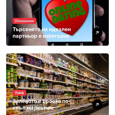
Отношения
Търсенето на идеален
партньор е избягване
Лайф
Зеленото е просто по-
скъп маркетинг