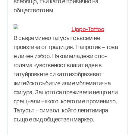
всеобщо, тъй като е привично на
обществото им.
В съвремиено татусът съвсем не
произтича от традиция. Напротив – това
е личен избор. Някои младежи с по-
голяма чувственост влагат идея в
татуйровките си като изобразяват
житейско събитие или емблематична
фигура. Защото са преживели нещо или
срещнали някого, което ги е променило.
Татусът – символ, който легитимира
също е вид обществен маркер.