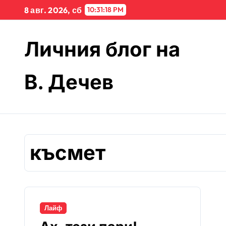
Skip
8 авг. 2026, сб
10:31:18 PM
to
content
Личния блог на
В. Дечев
късмет
Лайф