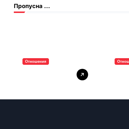
Пропусна ...
Отношения
Отно
Тишината струва
Паро
скъпо
инти