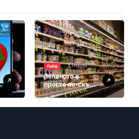
Лайф
Зеленото е
просто по-скъп
маркетинг