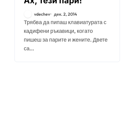
Ах, тези пари!
vdechev
дек. 2, 2014
Трябва да пипаш клавиатурата с
кадифени ръкавици, когато
пишеш за парите и жените. Двете
са...