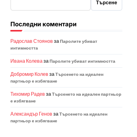
Търсене
Последни коментари
Радослав Стоянов
за
Паролите убиват
интимността
Ивана Колева
за
Паролите убиват интимността
Добромир Колев
за
Търсенето на идеален
партньор е избягване
Тихомир Радев
за
Търсенето на идеален партньор
е избягване
Александър Генов
за
Търсенето на идеален
партньор е избягване