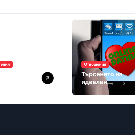
шения
Отношения
лите убиват
Търсенето на
мността
идеален
партньор е
избягване