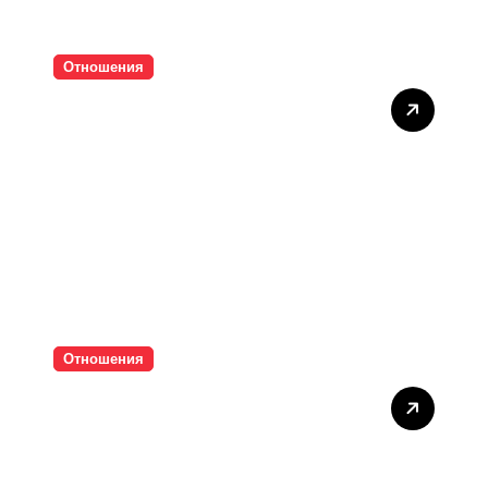
Отношения
Тишината струва скъпо
Отношения
Паролите убиват
интимността