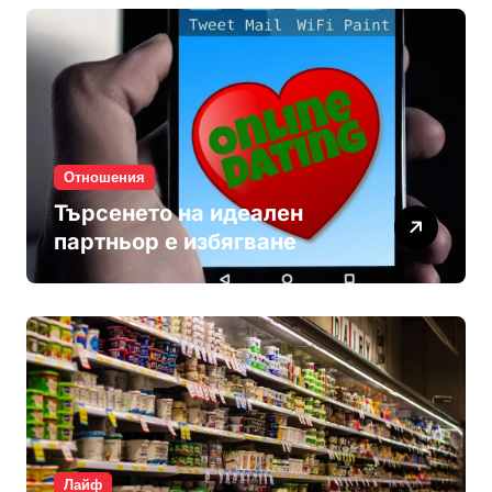
Отношения
Търсенето на идеален
партньор е избягване
Лайф