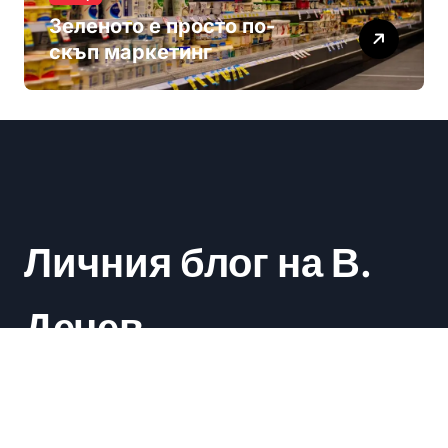
Зеленото е просто по-
скъп маркетинг
Личния блог на В.
Дечев