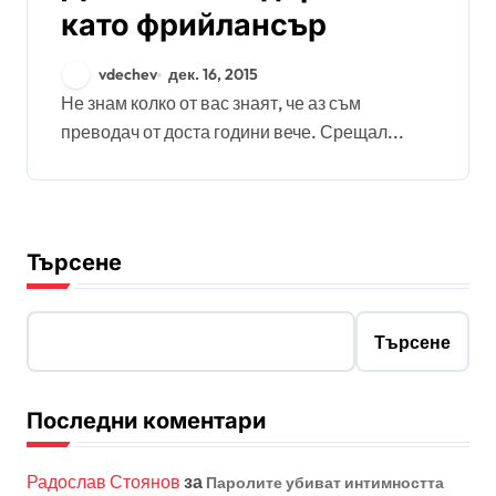
като фрийлансър
vdechev
дек. 16, 2015
Не знам колко от вас знаят, че аз съм
преводач от доста години вече. Срещал...
Търсене
Търсене
Последни коментари
Радослав Стоянов
за
Паролите убиват интимността