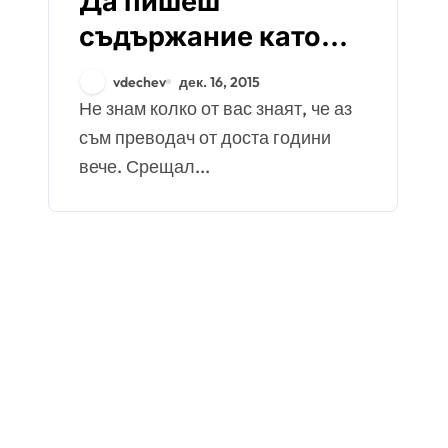
Да пишеш
съдържание като
фрийлансър
vdechev
дек. 16, 2015
Не знам колко от вас знаят, че аз
съм преводач от доста години
вече. Срещал...