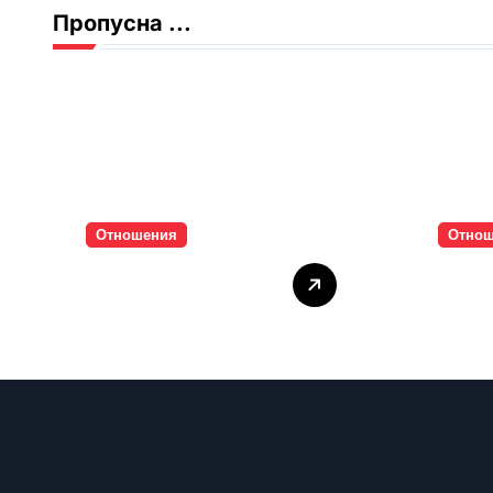
Пропусна ...
Отношения
Отно
Тишината струва
Паро
скъпо
инти