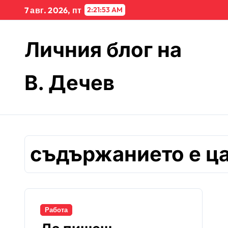
Skip
7 авг. 2026, пт
2:21:53 AM
to
content
Личния блог на
В. Дечев
съдържанието е ц
Работа