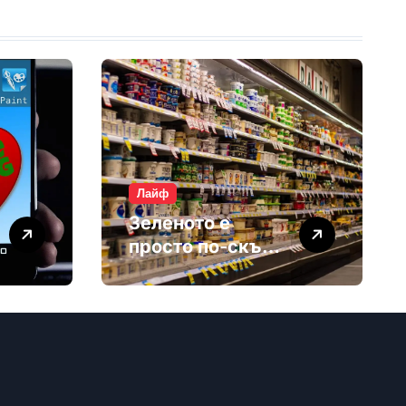
Лайф
Зеленото е
просто по-скъп
маркетинг