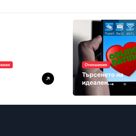
шения
Отношения
лите убиват
Търсенето на
мността
идеален
партньор е
избягване