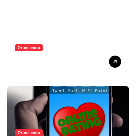
Отношения
Паролите убиват
интимността
Отношения