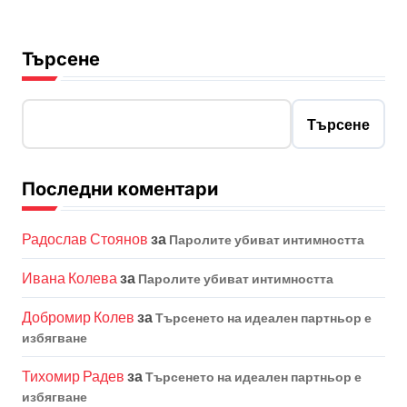
Търсене
Търсене
Последни коментари
Радослав Стоянов
за
Паролите убиват интимността
Ивана Колева
за
Паролите убиват интимността
Добромир Колев
за
Търсенето на идеален партньор е
избягване
Тихомир Радев
за
Търсенето на идеален партньор е
избягване