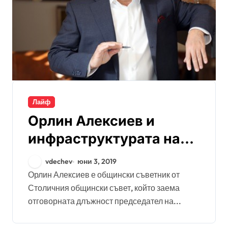
Лайф
Орлин Алексиев и
инфраструктурата на
образованието
vdechev
юни 3, 2019
Орлин Алексиев е общински съветник от
Столичния общински съвет, който заема
отговорната длъжност председател на...