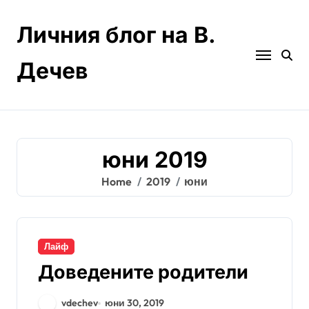
Skip
to
Личния блог на В.
content
Дечев
юни 2019
Home
2019
юни
Лайф
Доведените родители
vdechev
юни 30, 2019