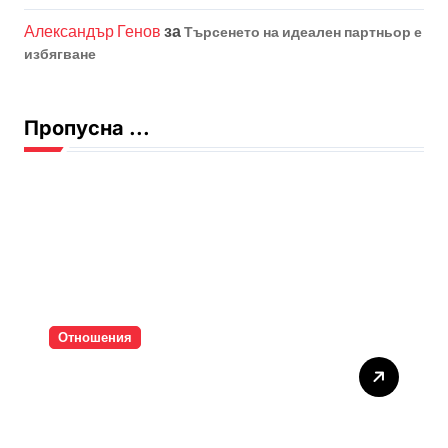
Александър Генов
за
Търсенето на идеален партньор е
избягване
Пропусна ...
Отношения
Тишината струва скъпо