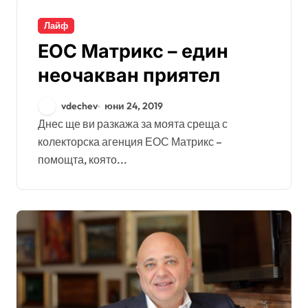
Лайф
ЕОС Матрикс – един
неочакван приятел
vdechev
юни 24, 2019
Днес ще ви разкажа за моята среща с
колекторска агенция ЕОС Матрикс –
помощта, която...