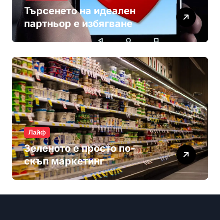
Търсенето на идеален
партньор е избягване
Лайф
Зеленото е просто по-
скъп маркетинг