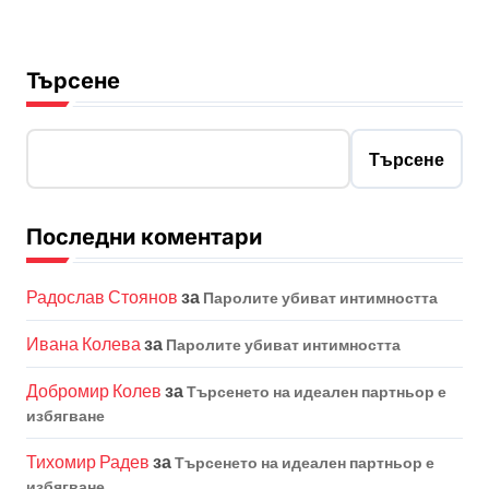
Търсене
Търсене
Последни коментари
Радослав Стоянов
за
Паролите убиват интимността
Ивана Колева
за
Паролите убиват интимността
Добромир Колев
за
Търсенето на идеален партньор е
избягване
Тихомир Радев
за
Търсенето на идеален партньор е
избягване