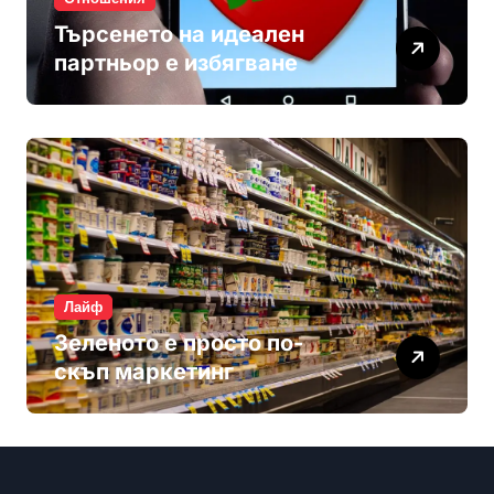
Търсенето на идеален
партньор е избягване
Лайф
Зеленото е просто по-
скъп маркетинг