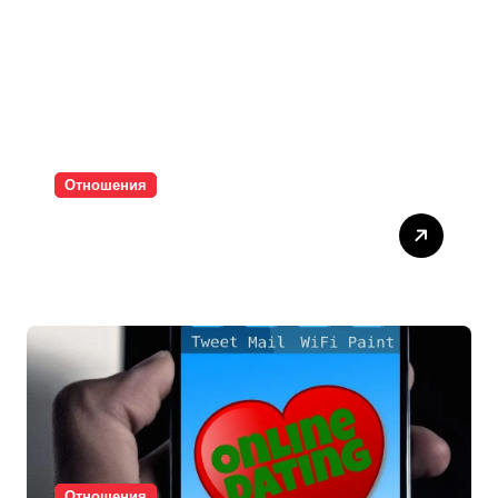
Отношения
Паролите убиват
интимността
Отношения