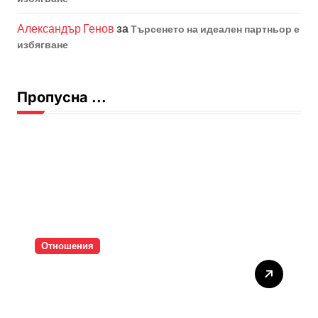
Александър Генов
за
Търсенето на идеален партньор е
избягване
Пропусна ...
Отношения
Тишината струва скъпо