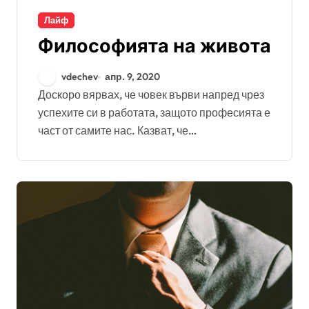
Лайф
Философията на живота
vdechev
апр. 9, 2020
Доскоро вярвах, че човек върви напред чрез
успехите си в работата, защото професията е
част от самите нас. Казват, че…