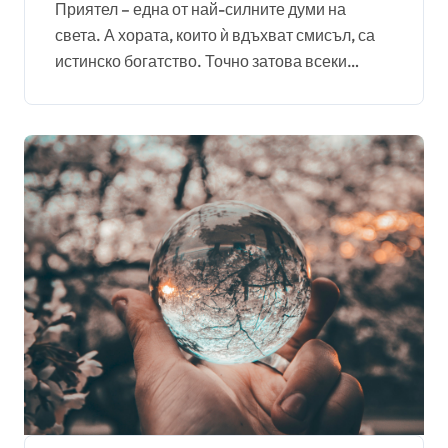
Приятел – една от най-силните думи на
света. А хората, които ѝ вдъхват смисъл, са
истинско богатство. Точно затова всеки…