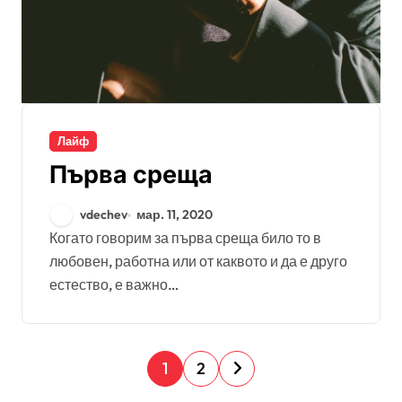
Лайф
Първа среща
vdechev
мар. 11, 2020
Когато говорим за първа среща било то в
любовен, работна или от каквото и да е друго
естество, е важно…
Р
1
2
а