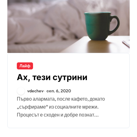
Лайф
Ах, тези сутрини
vdechev
сеп. 6, 2020
Първо алармата, после кафето, докато
„сърфираме“ из социалните мрежи.
Процесът е сходен и добре познат...