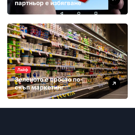
партньор е избягване
Лайф
Зеленото е просто по-
скъп маркетинг