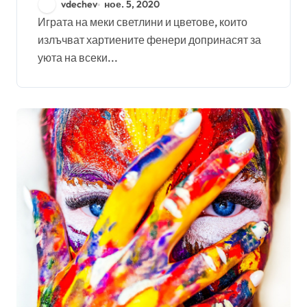
vdechev
ное. 5, 2020
Играта на меки светлини и цветове, които
излъчват хартиените фенери допринасят за
уюта на всеки...