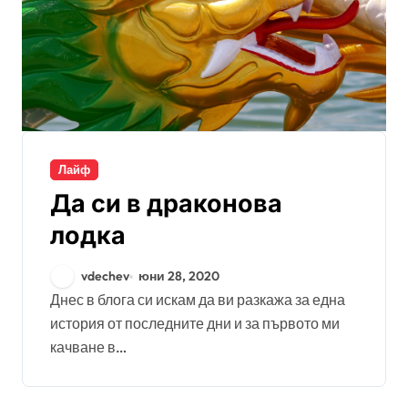
Лайф
Да си в драконова
лодка
vdechev
юни 28, 2020
Днес в блога си искам да ви разкажа за една
история от последните дни и за първото ми
качване в…