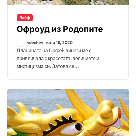
Лайф
Офроуд из Родопите
vdechev
юли 18, 2020
Планината на Орфей винаги ме е
привличала с красотата, величието и
мистицизма си. Затова се...