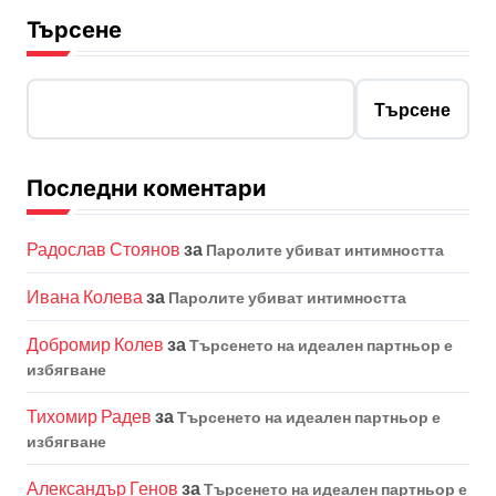
з
Търсене
д
е
Търсене
л
я
Последни коментари
н
е
Радослав Стоянов
за
Паролите убиват интимността
н
Ивана Колева
за
Паролите убиват интимността
а
Добромир Колев
за
Търсенето на идеален партньор е
п
избягване
у
Тихомир Радев
за
Търсенето на идеален партньор е
б
избягване
л
Александър Генов
за
Търсенето на идеален партньор е