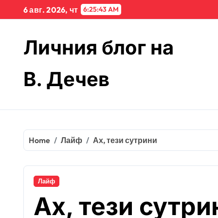
Skip
6 авг. 2026, чт
6:25:44 AM
to
content
Личния блог на
В. Дечев
Home
Лайф
Ах, тези сутрини
Лайф
Ах, тези сутри