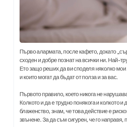
Първо алармата, после кафето, докато „сърфираме“ из социалните мрежи. Процесът е
сходен и добре познат на всички ни. Най-тр
Ето защо реших да ви споделя няколко мои 
и които могат да бъдат от полза и за вас.
Първото правило, което никога не нарушава
Колкото и да е трудно понякога и колкото и
блаженство, знам, че това действие е риск
звънене. За да съм сигурен, че го направя,