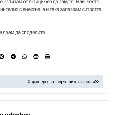
е излизам от вкъщи без да закуся. Най-често
нително с енергия, а и така запазвам ситостта
радвам да споделите.
Характерно за творческите личности
By
vdechev