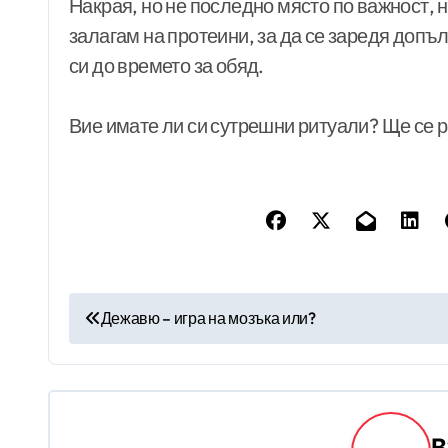
Накрая, но не последно място по важност, н
залагам на протеини, за да се заредя допъл
си до времето за обяд.
Вие имате ли си сутрешни ритуали? Ще се 
Н
Дежавю – игра на мозъка или?
а
в
и