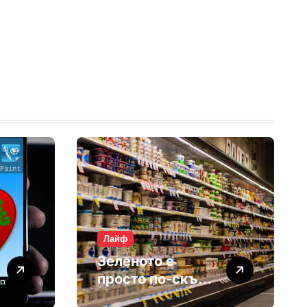
Лайф
Зеленото е
просто по-скъп
маркетинг