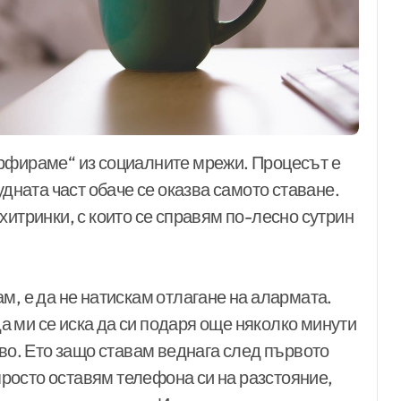
удната част обаче се оказва самото ставане.
хитринки, с които се справям по-лесно сутрин
м, е да не натискам отлагане на алармата.
 да ми се иска да си подаря още няколко минути
ово. Ето защо ставам веднага след първото
 просто оставям телефона си на разстояние,