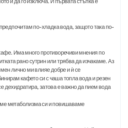
лото и да го изключа. И първата стъпка е
предпочитам по-хладка вода, защото така по-
 кафе. Има много противоречиви мнения по
тката рано сутрин или трябва да изчакаме. Аз
 мен лично ми влияе добре и ѝ се
инирам кафето си с чаша топла вода и резен
се дехидратира, затова е важно да пием вода
ваме метаболизма си и повишаваме