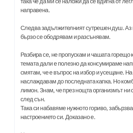
така че да ми се наложи да се вдигна от лег
направена.
Следва задължителният сутрешен душ. Аз 
бързо се ободрявам и разсънявам.
Разбира се, не пропускам и чашата горещо
темата дали е полезно да консумираме напи
смятам, че е въпрос на избор и усещане. На
наслаждавам до последната капка. Но комб
лимон. Знам, че през нощта организмът ни 
след сън.
Така си набавяме нужното гориво, забърз
настроението си. Доказано е.