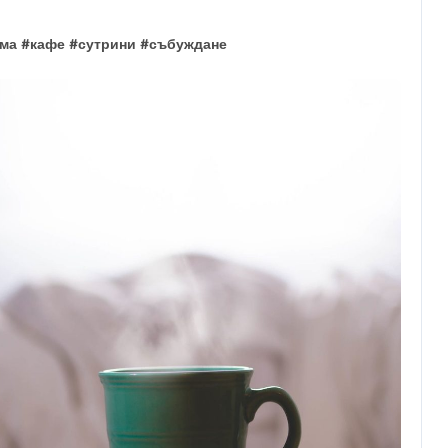
ма
#
кафе
#
сутрини
#
събуждане