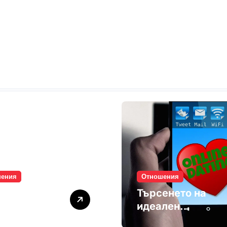
шения
Отношения
лите убиват
Търсенето на
мността
идеален
партньор е