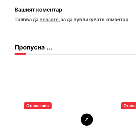
Вашият коментар
Трябва да
влезете
, за да публикувате коментар.
Пропусна ...
Отношения
Отно
Тишината струва
Паро
скъпо
инти