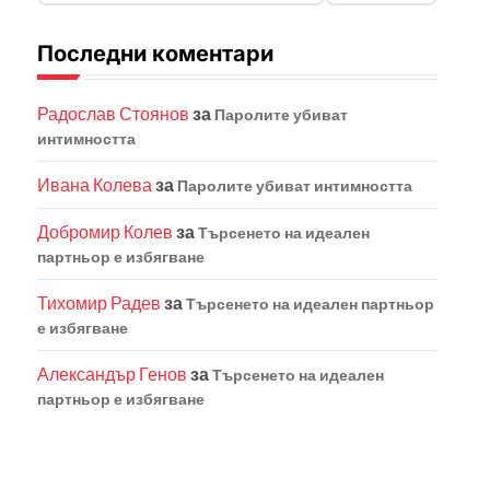
Последни коментари
Радослав Стоянов
за
Паролите убиват
интимността
Ивана Колева
за
Паролите убиват интимността
Добромир Колев
за
Търсенето на идеален
партньор е избягване
Тихомир Радев
за
Търсенето на идеален партньор
е избягване
Александър Генов
за
Търсенето на идеален
партньор е избягване