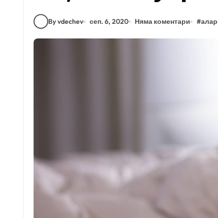
By vdechev
сеп. 6, 2020
Няма коментари
#
алар