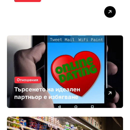
Паролите убиват
интимността
Отношения
Търсенето на идеален
партньор е избягване