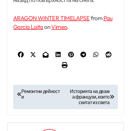
ARAGON WINTER TIMELAPSE
from
Pau
Garcia Laita
on
Vimeo
.
Н
Ремонтни дейност
Историята на двам
и
а французи, които
а
скитат из света
в
и
г