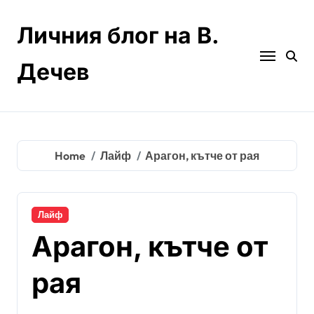
Skip
to
Личния блог на В.
content
Дечев
Home
Лайф
Арагон, кътче от рая
Лайф
Арагон, кътче от
рая