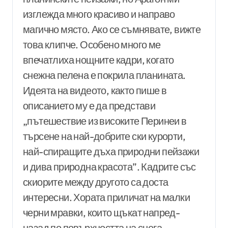
изглежда много красиво и направо
магично място. Ако се съмнявате, вижте
това клипче. Особено много ме
впечатлиха нощните кадри, когато
снежна пелена е покрила планината.
Идеята на видеото, както пише в
описанието му е да представи
„пътешествие из високите Перинеи в
търсене на най-добрите ски курорти,
най-спиращите дъха природни пейзажи
и дива природна красота”. Кадрите със
скиорите между другото са доста
интересни. Хората приличат на малки
черни мравки, които щъкат напред-
назад по повърхността на снега.