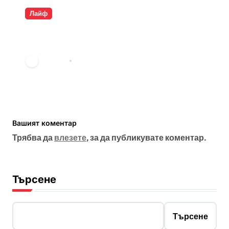
Лайф
Разкрита ли е самоличността
на Банкси?
vdechev
мар. 23, 2026
Вашият коментар
Трябва да
влезете
, за да публикувате коментар.
Търсене
Търсене