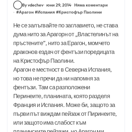
By vdechev
юни 29, 2014
Няма коментари
#
Арагон
#
Испания
#
Кристофър Паолини
Не се залъгвайте по заглавието, не става
дума нито за Арагорн от „Властелинът на
пръстените”, нито за Ерагон, момчето
драконов ездач от фентъзи поредицата
на Кристофър Паолини.
Арагон е местност в Северна Испания,
но това не пречи да ни напомня за
фентъзи. Там са разположени
Перинеите, планината, която разделя
Франция и Испания. Може би, защото за
първи път виждам пейзаж от Пиринеите,
или защото има слабост към
планинските пейзажи, но Арагон ми