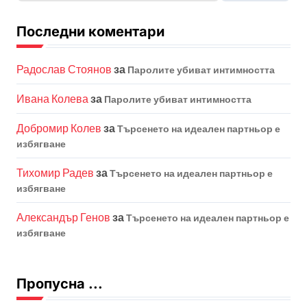
Последни коментари
Радослав Стоянов
за
Паролите убиват интимността
Ивана Колева
за
Паролите убиват интимността
Добромир Колев
за
Търсенето на идеален партньор е
избягване
Тихомир Радев
за
Търсенето на идеален партньор е
избягване
Александър Генов
за
Търсенето на идеален партньор е
избягване
Пропусна ...