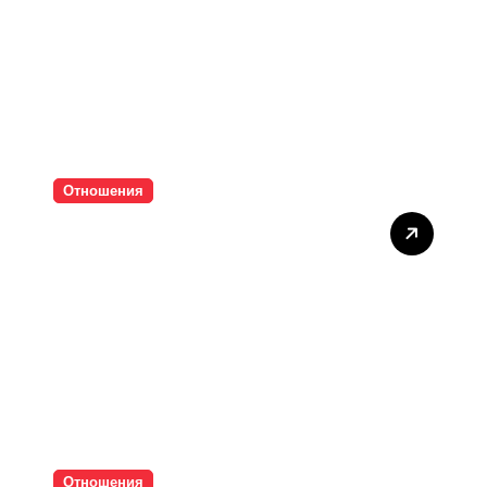
Отношения
Тишината струва скъпо
Отношения