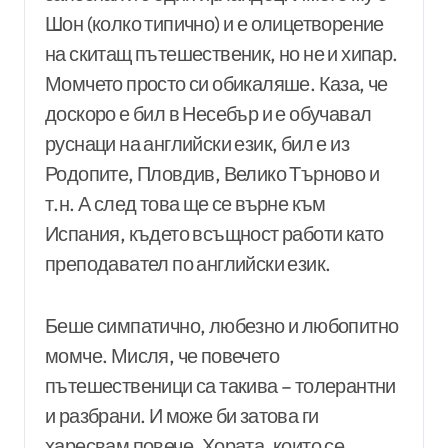
Шон (колко типично) и е олицетворение
на скитащ пътешественик, но не и хипар.
Момчето просто си обикаляше. Каза, че
доскоро е бил в Несебър и е обучавал
руснаци на английски език, бил е из
Родопите, Пловдив, Велико Търново и
т.н. А след това ще се върне към
Испания, където всъщност работи като
преподавател по английски език.
Беше симпатично, любезно и любопитно
момче. Мисля, че повечето
пътешественици са такива – толерантни
и разбрани. И може би затова ги
харесвам повече. Хората, които се