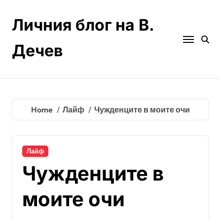
Skip
to
Личния блог на В.
content
Дечев
Home
Лайф
Чужденците в моите очи
Лайф
Чужденците в
моите очи