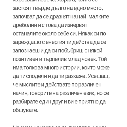
застоят твърде дълго на едно място,
започват да се дразнят на най-малките
дреболии и с това да изнервят
останалите около себе си. Някак си по-
зареждащо с енергия ти действа да се
запознаеш и да си побъбриш с някой
позитивен и търпелив млад човек. Той
има толкова много истории, които може
да ти сподели и да ти разкаже. Усещаш,
че мислите и действате по различен
начин, говорите на различен език, но се
разбирате един друг и ви е приятно да
общувате.