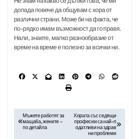
Не знам на какво се дължи това, че ми
допада повече да общувам с хора от
различни страни. Може би на факта, че
по-рядко имам възможност да го правя.
Нали, знаете, малко разнообразие от
време на време е полезно за всички ни.
Н
Мъжете работят за
Хората със седящи
мащаба, жените –
професии са най-п
а
по детайла
одатливи на здрав
в
ни проблеми