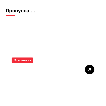
Пропусна ...
Отношения
Тишината струва скъпо