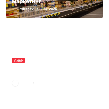
маркетинг
vdechev
юни 23, 2026
Лайф
Плащаме за въздух и
опаковки
vdechev
юни 9, 2026