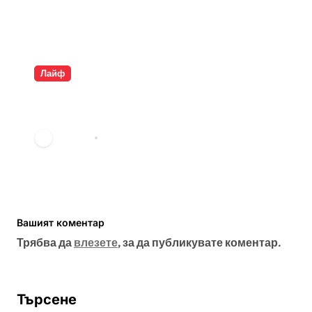
Лайф
Разкрита ли е самоличността
на Банкси?
vdechev
мар. 23, 2026
Вашият коментар
Трябва да
влезете
, за да публикувате коментар.
Търсене