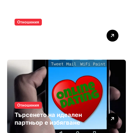
Отношения
Паролите убиват
интимността
Отношения
Търсенето на идеален
партньор е избягване