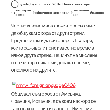
By vdechev
юли 22, 2014
Няма коментари
културен
различен
#
#
общуване
#
приятел
#
#
разнообр
обмен
език
Честно казано много по-интересно ми е
да общувам с хора от други страни.
Предпочитам и да си говоря с българи,
които са живели поне известно време в
някоя друга страна. Начинът на мислене
на тези хора някак ми допада повече,
отколкото на другите.
Общувал съм с хора от Америка,
Франция, Испания, а съвсем наскоро се
запознах и с един ирландец. Името му е