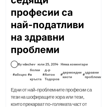
професии са
най-податливи
на здравни
проблеми
By vdechev
юли 25, 2014
Няма коментари
болки
д-р
м
дермоидни
здравни
#
абсцес
#
в
#
Антон
#
#
#
ц
кисти
проблеми
кръста
Тодоров
„
Едни от най-проблемните професии са
тези на шофиращите хора или тези,
които прекарват по-голямата част от