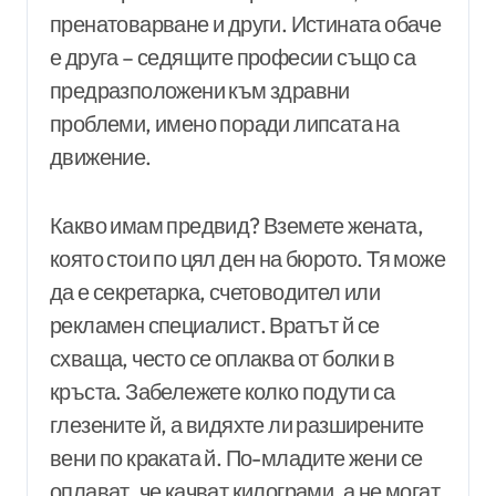
пренатоварване и други. Истината обаче
е друга – седящите професии също са
предразположени към здравни
проблеми, имено поради липсата на
движение.
Какво имам предвид? Вземете жената,
която стои по цял ден на бюрото. Тя може
да е секретарка, счетоводител или
рекламен специалист. Вратът й се
схваща, често се оплаква от болки в
кръста. Забележете колко подути са
глезените й, а видяхте ли разширените
вени по краката й. По-младите жени се
оплават, че качват килограми, а не могат