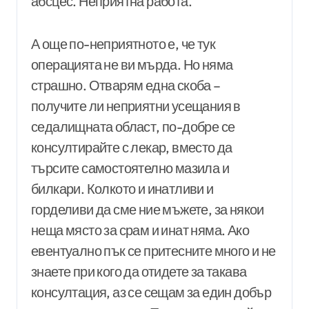
абсцес. Неприятна работа.
А още по-неприятното е, че тук
операцията не ви мърда. Но няма
страшно. Отварям една скоба –
получите ли неприятни усещания в
седалищната област, по-добре се
консултирайте с лекар, вместо да
търсите самостоятелно мазила и
билкари. Колкото и инатливи и
горделиви да сме ние мъжете, за някои
неща място за срам и инат няма. Ако
евентуално пък се притесните много и не
знаете при кого да отидете за такава
консултация, аз се сещам за един добър