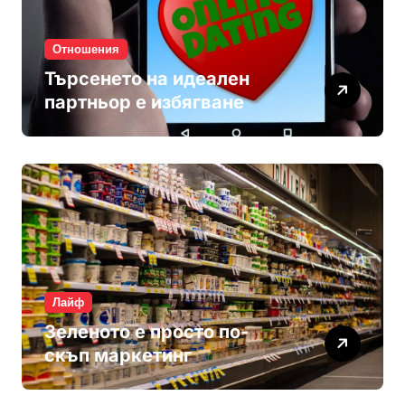
Отношения
Търсенето на идеален
партньор е избягване
Лайф
Зеленото е просто по-
скъп маркетинг