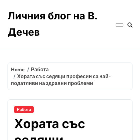
Skip
to
Личния блог на В.
content
Дечев
Home
Работа
Хората със седящи професии са най-
податливи на здравни проблеми
Работа
Хората със
седящи