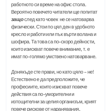
работното си време на офис стола.
Вероятно повечето читатели ще попитат
защо
след като човек не се натоварва
физически. Стои по цял ден в удобното
кресло и работи или пък върти волана и
шофира. Та това са по-скоро дейности,
които изискват повече внимание, т. е
имат по-голямо умствено натоварване.
Донякъде сте прави, но като цяло – не!
Естествено е да предположите, че
професиите, които изискват повече
действия са по-уморителни и
изтощителни за целия организъм, крият
повече рискове от наранявания,