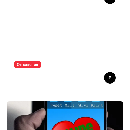
Отношения
Паролите убиват
интимността