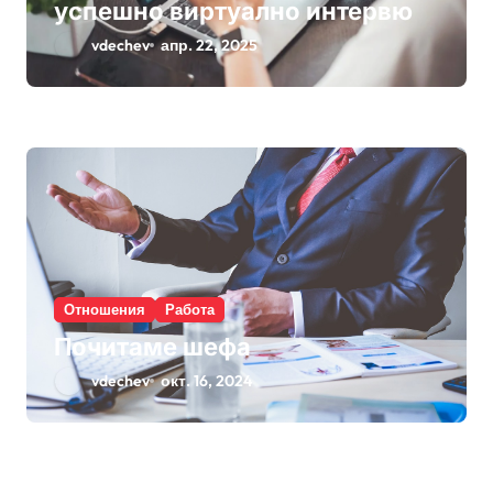
успешно виртуално интервю
vdechev
апр. 22, 2025
Отношения
Работа
Почитаме шефа
vdechev
окт. 16, 2024