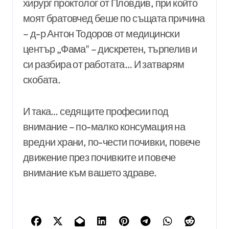
хирург проктолог от Пловдив, при който
моят братовчед беше по същата причина
– д-р Антон Тодоров от медицински
център „Фама‟ – дискретен, търпелив и
си разбира от работата… И затварям
скобата.
И така… седящите професии под
внимание – по-малко консумация на
вредни храни, по-чести почивки, повече
движение през почивките и повече
внимание към вашето здраве.