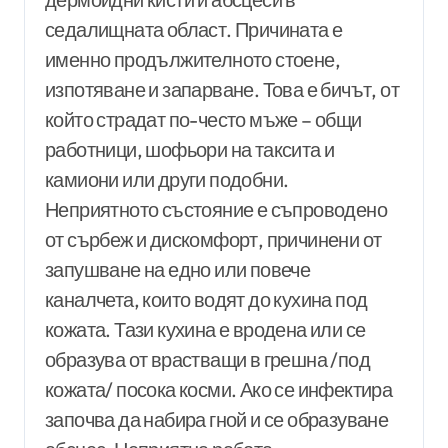
седалищната област. Причината е
именно продължителното стоене,
изпотяване и запарване. Това е бичът, от
който страдат по-често мъже – общи
работници, шофьори на таксита и
камиони или други подобни.
Неприятното състояние е съпроводено
от сърбеж и дискомфорт, причинени от
запушване на едно или повече
каналчета, които водят до кухина под
кожата. Тази кухина е вродена или се
образува от врастващи в грешна /под
кожата/ посока косми. Ако се инфектира
започва да набира гной и се образуване