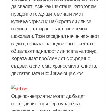
да свалят. Ами как ще стане, като голям
процент от седящите винаги имат
купичка с гризини на бюрото си или се
наливат с газирано, кафе или течни
шоколади. Този заседнал начин на живот
води до намалена подвижност, честа е
общата отпадналост и липсата на тонус.
Хората имат проблеми със сърдечно-
съдовата система, храносмилателната,
двигателната и кой знае още с коя.
Още по-неприятни могат да бъдат
последиците при образуване на
дермоидни кисти и абсцеси в