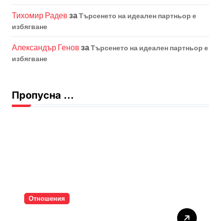
Тихомир Радев
за
Търсенето на идеален партньор е
избягване
Александър Генов
за
Търсенето на идеален партньор е
избягване
Пропусна ...
Отношения
Тишината струва скъпо