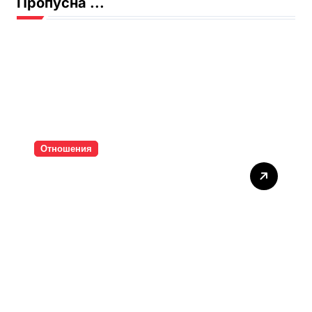
Пропусна ...
Отношения
Тишината струва скъпо