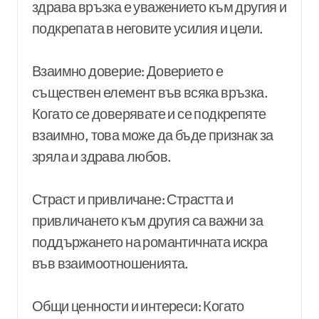
здрава връзка е уважението към другия и
подкрепата в неговите усилия и цели.
Взаимно доверие: Доверието е
съществен елемент във всяка връзка.
Когато се доверявате и се подкрепяте
взаимно, това може да бъде признак за
зряла и здрава любов.
Страст и привличане: Страстта и
привличането към другия са важни за
поддържането на романтичната искра
във взаимоотношенията.
Общи ценности и интереси: Когато