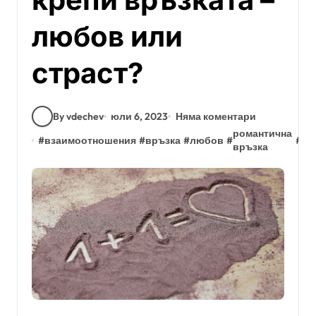
любов или
страст?
By vdechev
юли 6, 2023
Няма коментари
романтична
#
взаимоотношения
#
връзка
#
любов
#
#
ст
връзка