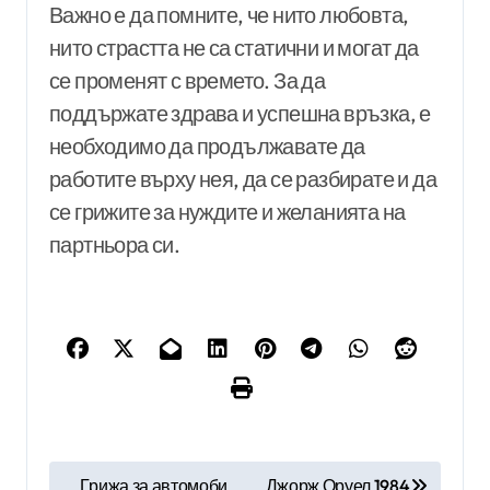
Важно е да помните, че нито любовта,
нито страстта не са статични и могат да
се променят с времето. За да
поддържате здрава и успешна връзка, е
необходимо да продължавате да
работите върху нея, да се разбирате и да
се грижите за нуждите и желанията на
партньора си.
Н
Грижа за автомоби
Джорж Оруел 1984