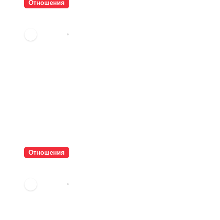
Отношения
Тишината струва скъпо
vdechev
авг. 3, 2026
Отношения
Паролите убиват интимността
vdechev
юли 21, 2026