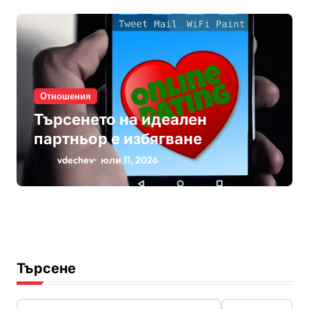
Отношения
Търсенето на идеален
партньор е избягване
vdechev
юли 11, 2026
Търсене