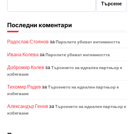
Търсене
Последни коментари
Радослав Стоянов
за
Паролите убиват интимността
Ивана Колева
за
Паролите убиват интимността
Добромир Колев
за
Търсенето на идеален партньор е
избягване
Тихомир Радев
за
Търсенето на идеален партньор е
избягване
Александър Генов
за
Търсенето на идеален партньор е
избягване