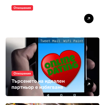
Отношения
Паролите убиват
интимността
Отношения
Търсенето на идеален
партньор е избягване