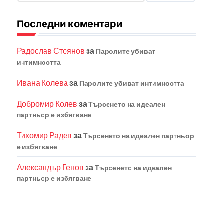
Последни коментари
Радослав Стоянов
за
Паролите убиват
интимността
Ивана Колева
за
Паролите убиват интимността
Добромир Колев
за
Търсенето на идеален
партньор е избягване
Тихомир Радев
за
Търсенето на идеален партньор
е избягване
Александър Генов
за
Търсенето на идеален
партньор е избягване