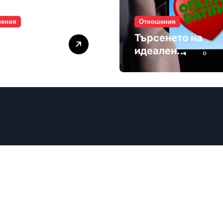
шения
Отношения
лите убиват
Търсенето на
мността
идеален
партньор е
избягване
ечев
Васил Дечев
|
Newsxo
by
Themeansar
.