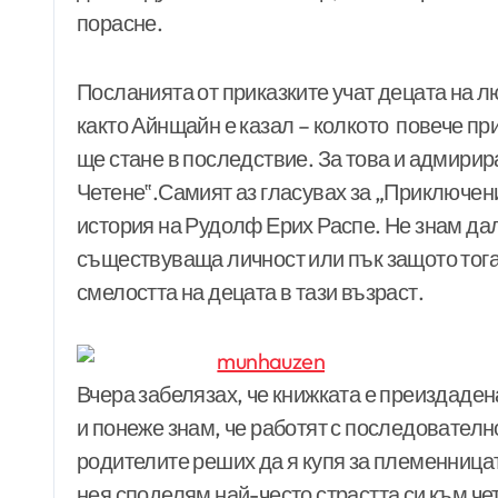
порасне.
Посланията от приказките учат децата на л
както Айнщайн е казал – колкото повече при
ще стане в последствие. За това и адмири
Четене‟.Самият аз гласувах за „Приключен
история на Рудолф Ерих Распе. Не знам да
съществуваща личност или пък защото тога
смелостта на децата в тази възраст.
Вчера забелязах, че книжката е преиздаден
и понеже знам, че работят с последователн
родителите реших да я купя за племенницат
нея споделям най-често страстта си към че