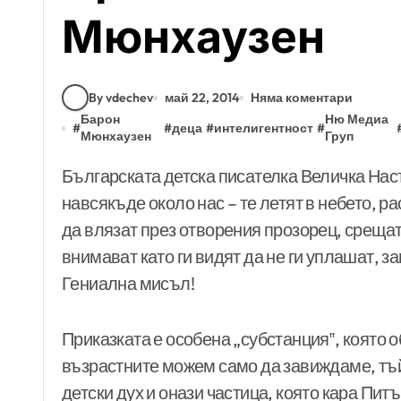
Мюнхаузен
By vdechev
май 22, 2014
Няма коментари
Барон
Ню Медиа
#
#
деца
#
интелигентност
#
Мюнхаузен
Груп
Българската детска писателка Величка Настрадинова беше казала, че приказките са
навсякъде около нас – те летят в небето, ра
да влязат през отворения прозорец, срещат
внимават като ги видят да не ги уплашат, за
Гениална мисъл!
Приказката е особена „субстанция‟, която о
възрастните можем само да завиждаме, тъй 
детски дух и онази частица, която кара Питъ