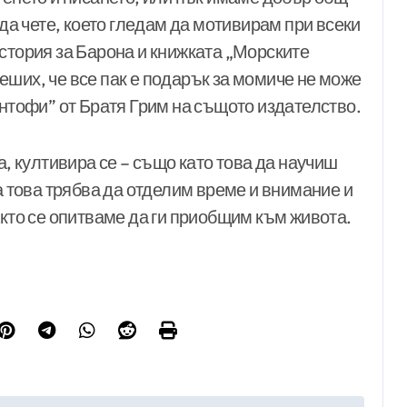
 да чете, което гледам да мотивирам при всеки
стория за Барона и книжката „Морските
еших, че все пак е подарък за момиче не може
антофи” от Братя Грим на същото издателство.
а, култивира се – също като това да научиш
а това трябва да отделим време и внимание и
акто се опитваме да ги приобщим към живота.