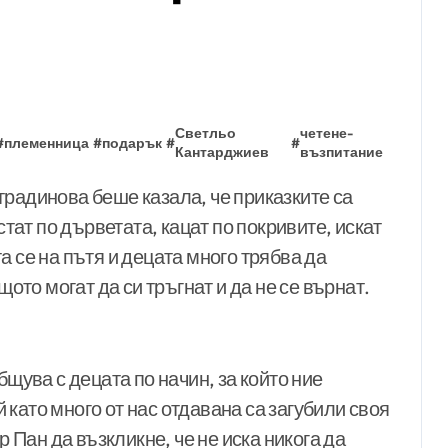
Светльо
четене-
#
племенница
#
подарък
#
#
Кантарджиев
възпитание
стат по дърветата, кацат по покривите, искат
а се на пътя и децата много трябва да
щото могат да си тръгнат и да не се върнат.
бщува с децата по начин, за който ние
като много от нас отдавана са загубили своя
р Пан да възкликне, че не иска никога да