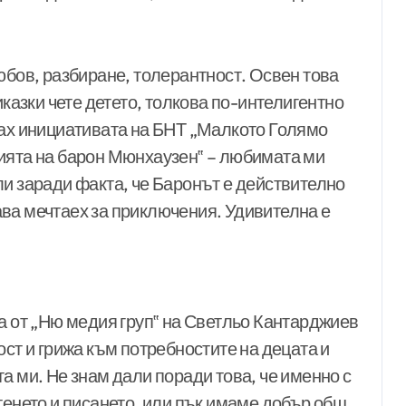
юбов, разбиране, толерантност. Освен това
казки чете детето, толкова по-интелигентно
рах инициативата на БНТ „Малкото Голямо
ията на барон Мюнхаузен‟ – любимата ми
ли заради факта, че Баронът е действително
ва мечтаех за приключения. Удивителна е
а от „Ню медия груп‟ на Светльо Кантарджиев
ост и грижа към потребностите на децата и
а ми. Не знам дали поради това, че именно с
тенето и писането, или пък имаме добър общ