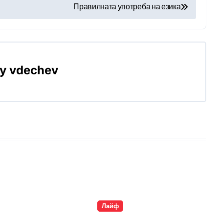
Правилната употреба на езика
By
vdechev
Лайф