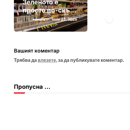
Зеленото е
Плащам
просто по-скъп
въздух
маркетинг
опаков
vdechev
юни 23, 2026
vdeche
Вашият коментар
Трябва да
влезете
, за да публикувате коментар.
Пропусна ...