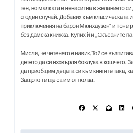
ген, но малката е ненаситна в желанието си
сгоден случай. Добавих към класическата и
приключения на барон Мюнхаузен‟ и поне р
без дамска книжка. Купих й и „Скъсаните п
Мисля, че четенето е навик.Той се възпитав
детето да си изхвърля боклука в кошчето. З
да приобщим децата си към книгите така, к
Защото те ще са им от полза.