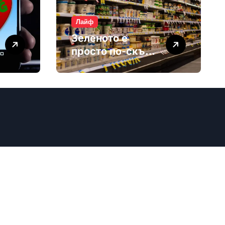
Лайф
Зеленото е
просто по-скъп
маркетинг