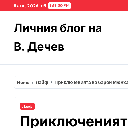
Skip
8 авг. 2026, сб
9:19:30 PM
to
content
Личния блог на
В. Дечев
Home
Лайф
Приключенията на барон Мюнх
Лайф
Приключеният