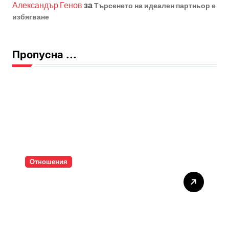
Александър Генов
за
Търсенето на идеален партньор е
избягване
Пропусна ...
Отношения
Тишината струва скъпо