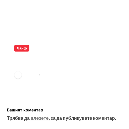
Лайф
Разкрита ли е самоличността
на Банкси?
vdechev
мар. 23, 2026
Вашият коментар
Трябва да
влезете
, за да публикувате коментар.