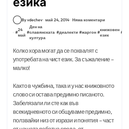
езика
By vdechev
май 24, 2014
Няма коментари
Ден на
24
книжовен
#
#
славянската
#
диалекти
#
жаргон
#
#
сл
май
език
култура
Колко хора могат да се похвалят с
употребата на чист език. За съжаление –
малко!
Както в чужбина, така и у нас книжовното
слово си остава предимно писаното.
Забелязали ли сте как във
всекидневното си общуваме предимно,
ползвайки низ от изрази и понятия – част
от нашата работна среда, от