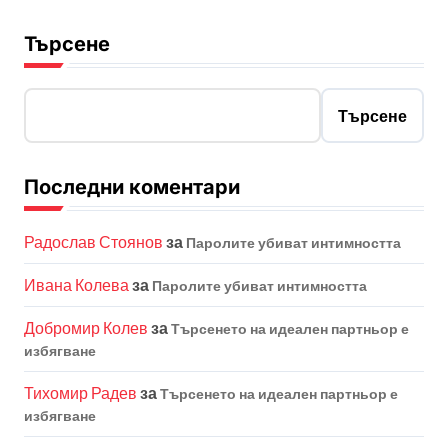
Търсене
Търсене
Последни коментари
Радослав Стоянов
за
Паролите убиват интимността
Ивана Колева
за
Паролите убиват интимността
Добромир Колев
за
Търсенето на идеален партньор е
избягване
Тихомир Радев
за
Търсенето на идеален партньор е
избягване