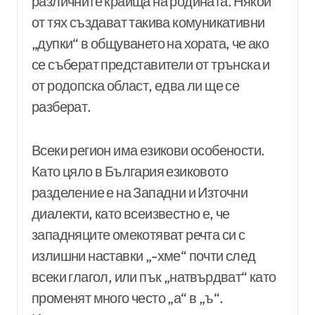
различните краища на родината. Някои
от тях създават такива комуникативни
„дупки“ в общуването на хората, че ако
се съберат представители от трънска и
от родопска област, едва ли ще се
разберат.
Всеки регион има езикови особености.
Като цяло в България езиковото
разделение е на Западни и Източни
диалекти, като всеизвестно е, че
западняците омекотяват речта си с
излишни наставки „-хме“ почти след
всеки глагол, или пък „натвърдват“ като
променят много често „а“ в „ъ“.