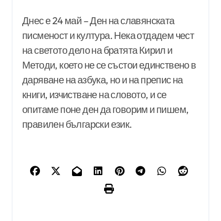
Днес е 24 май – Ден на славянската
писменост и култура. Нека отдадем чест
на светото дело на братята Кирил и
Методи, което не се състои единствено в
даряване на азбука, но и на препис на
книги, изчистване на словото, и се
опитаме поне ден да говорим и пишем,
правилен български език.