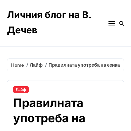
Skip
to
Личния блог на В.
content
Дечев
Home
Лайф
Правилната употреба на езика
Лайф
Правилната
употреба на