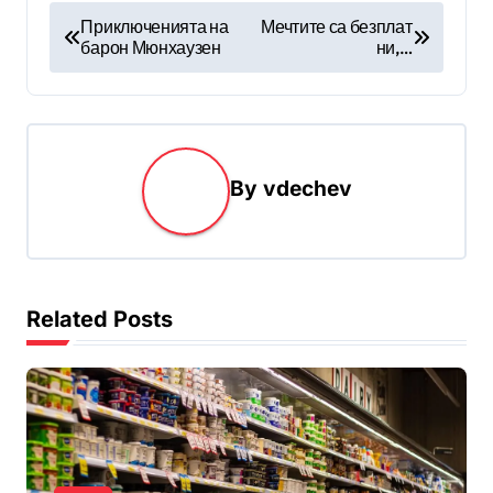
Н
Приключенията на
Мечтите са безплат
барон Мюнхаузен
ни,…
а
в
и
г
By
vdechev
а
ц
и
я
Related Posts