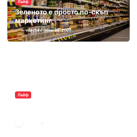
Лайф
Зеленото е просто по-скъп
маркетинг
vdechev
юни 23, 2026
Лайф
Плащаме за въздух и
опаковки
vdechev
юни 9, 2026