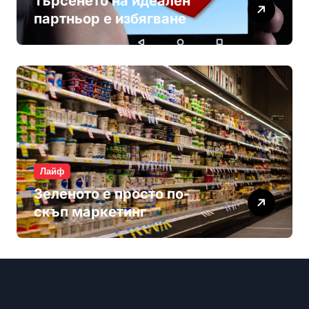
Търсенето на идеален
партньор е избягване
Лайф
Зеленото е просто по-
скъп маркетинг