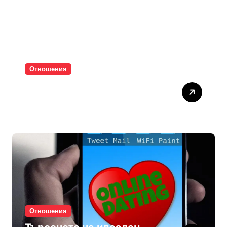
Отношения
Паролите убиват
интимността
Отношения