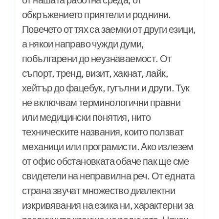
обкръжението приятели и роднини.
Повечето от тях са заемки от други езици,
а някои направо чужди думи,
побългарени до неузнаваемост. От
съпорт, тренд, визит, хакнат, лайк,
хейтър до фацебук, гугълни и други. Тук
не включвам терминологични правни
или медицински понятия, нито
техническите названия, които ползват
механици или програмисти. Ако излезем
от офис обстановката обаче пак ще сме
свидетели на неправилна реч. От едната
страна звучат множество диалектни
изкривявания на езика ни, характерни за