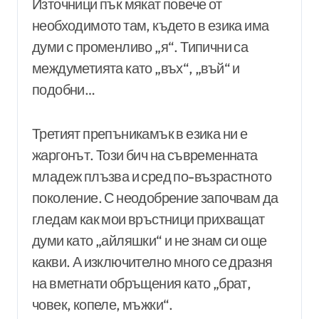
Източници пък мякат повече от
необходимото там, където в езика има
думи с променливо „я“. Типични са
междуметията като „въх“, „въй“ и
подобни…
Третият препъникамък в езика ни е
жаргонът. Този бич на съвременната
младеж плъзва и сред по-възрастното
поколение. С неодобрение започвам да
гледам как мои връстници прихващат
думи като „айляшки“ и не знам си още
какви. А изключително много се дразня
на вметнати обръщения като „брат,
човек, копеле, мъжки“.