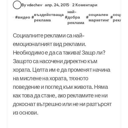
By vdechev
апр. 24, 2015
2 Коментари
най-
въздействаща
социален
социал
#
видео
#
#
добра
#
#
реклама
маркетинг
реклам
реклама
Социалните реклами са най-
емоционалният вид реклами.
Необходимо е да са такива! Защо ли?
Защото са насочени директно към
хората. Целта им е да променят начина
на мислене на хората, тяхното
поведение и поглед към живота. Няма
как това да стане, ако рекламите не ни
докоснат вътрешно или не ни разтърсят
из основи.