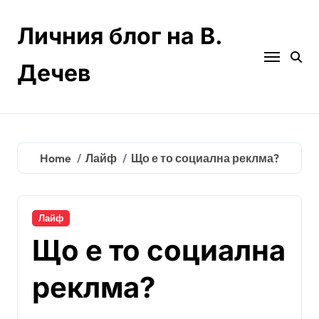
Skip
to
Личния блог на В.
content
Дечев
Home
Лайф
Що е то социална реклма?
Лайф
Що е то социална
реклма?