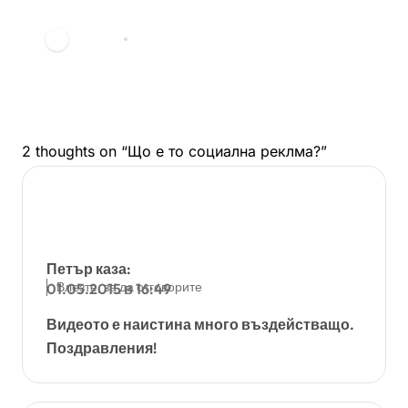
на Банкси?
vdechev
мар. 23, 2026
2 thoughts on “Що е то социална реклма?”
Петър
каза:
Влезте, за да отговорите
01.05.2015 в 16:49
Видеото е наистина много въздействащо.
Поздравления!