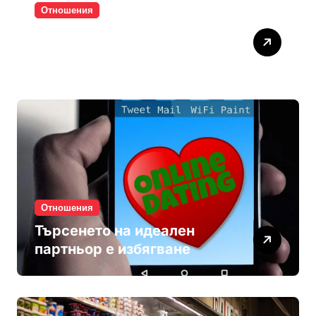
Отношения
Паролите убиват
интимността
Отношения
Търсенето на идеален
партньор е избягване