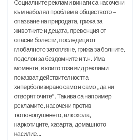
Социалните реклами винаги са насочени
към наболял проблем в обществото –
опазване на природата, грижа за
животните и децата, превенция от
опасни болести, последици от
глобалното затопляне, грижа за болните,
подслон за бездомните и т.н. Има
моменти, в които този вид реклами
показват действителността
хиперболизирано само и само „да ни
отворят очите“. Такива са например
рекламите, насочени против
тютюнопушенето, алкохола,
наркотиците, хазарта, домашното
насилие…