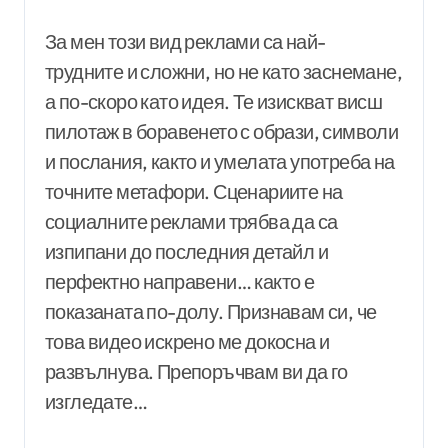
За мен този вид реклами са най-
трудните и сложни, но не като заснемане,
а по-скоро като идея. Те изискват висш
пилотаж в боравенето с образи, символи
и послания, както и умелата употреба на
точните метафори. Сценариите на
социалните реклами трябва да са
изпипани до последния детайл и
перфектно направени… както е
показаната по-долу. Признавам си, че
това видео искрено ме докосна и
развълнува. Препоръчвам ви да го
изгледате…