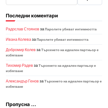
Последни коментари
Радослав Стоянов
за
Паролите убиват интимността
Ивана Колева
за
Паролите убиват интимността
Добромир Колев
за
Търсенето на идеален партньор е
избягване
Тихомир Радев
за
Търсенето на идеален партньор е
избягване
Александър Генов
за
Търсенето на идеален партньор е
избягване
Пропусна ...