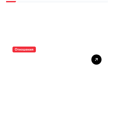
Отношения
Тишината струва скъпо