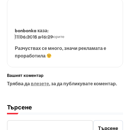
bonbonka
каза:
Влезте, за да отговорите
11.06.2015 в 16:29
Разчуствах се много, значи рекламата е
проработила
Вашият коментар
Трябва да
влезете
, за да публикувате коментар.
Търсене
Търсене