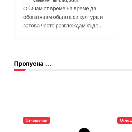
vdechev
сеп. 30, 2014
Обичам от време на време да
обогатявам общата си култура и
затова често разглеждам къде...
Пропусна ...
Отношения
Отно
Тишината струва
Паро