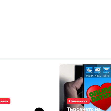
шения
Отношения
лите убиват
Търсенето на