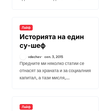
Лайф
Историята на един
су-шеф
vdechev
сеп. 3, 2015
Предните ми няколко статии се
отнасят за храната и за социалния
капитал, а тази мисля,...
Лайф