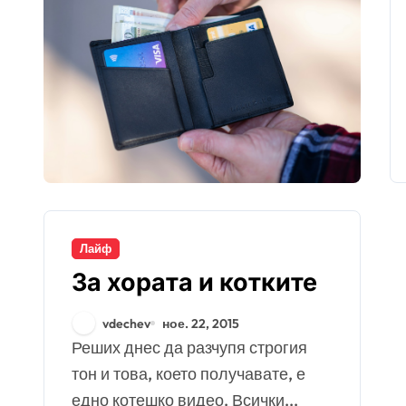
Лайф
За хората и котките
vdechev
ное. 22, 2015
Реших днес да разчупя строгия
тон и това, което получавате, е
едно котешко видео. Всички...