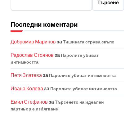
Търсене
Последни коментари
Добромир Маринов
за
Тишината струва скъпо
Радослав Стоянов
за
Паролите убиват
интимността
Петя Златева
за
Паролите убиват интимността
Ивана Колева
за
Паролите убиват интимността
Емил Стефанов
за
Търсенето на идеален
партньор е избягване