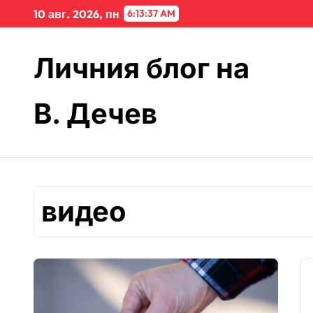
Skip
10 авг. 2026, пн
6:13:37 AM
to
content
Личния блог на
В. Дечев
видео