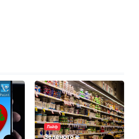
Лайф
Зеленото е