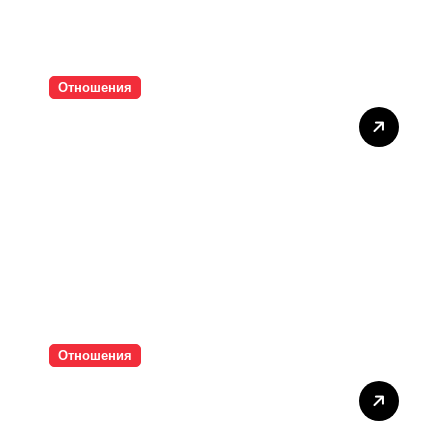
Отношения
Тишината струва скъпо
Отношения
Паролите убиват
интимността