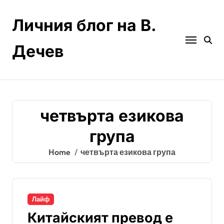
Skip
to
Личния блог на В.
content
Дечев
четвърта езикова
група
Home
четвърта езикова група
Лайф
Китайският превод е