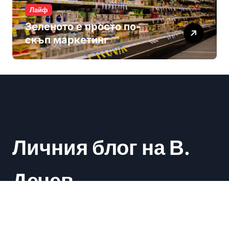
Лайф
Зеленото е просто по-
скъп маркетинг
Личния блог на В.
Дечев