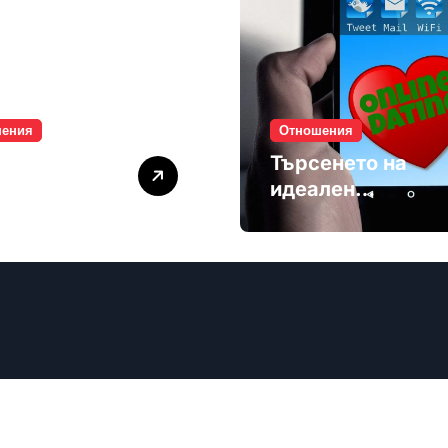
шения
Отношения
лите убиват
Търсенето на
мността
идеален
партньор е
избягване
ечев