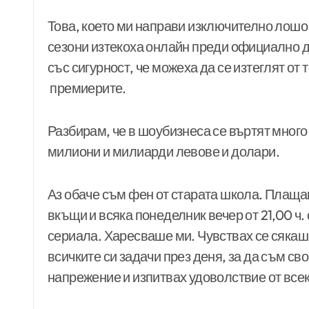
Това, което ми направи изключително лошо 
сезони изтекоха онлайн преди официално д
със сигурност, че можеха да се изтеглят от
премиерите.
Разбирам, че в шоубизнеса се въртят много 
милиони и милиарди левове и долари.
Аз обаче съм фен от старата школа. Плащам
вкъщи и всяка понеделник вечер от 21,00 ч.
сериала. Харесваше ми. Чувствах се сякаш
всичките си задачи през деня, за да съм св
напрежение и изпитвах удоволствие от всек