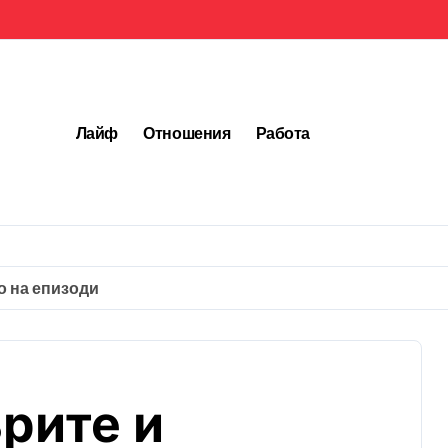
Лайф
Отношения
Работа
о на епизоди
ърите и