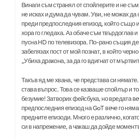
Винаги съм странял от спойлерите и не съм
не исках и дума да чувам. Уви, не можах да
преди предпоследния епизод, който също и
хора го гледаха. Аз обаче съм твърдоглав и 
пусна HD по телевизора. По-рано същия ден
забелязах пост от мой познат, в който чер
„Убиха дракона, за да го вдигнат от мъртвит
Такъв яд ме хвана, че представа си нямате.
става въпрос. Това се казваше спойлър и т
безумие! Затворих фейсбука, но вредата в
предпоследния епизод на GoT вече го няма
предните епизоди. Много е различно, когато
си в напрежение, а чакаш да дойде моментът