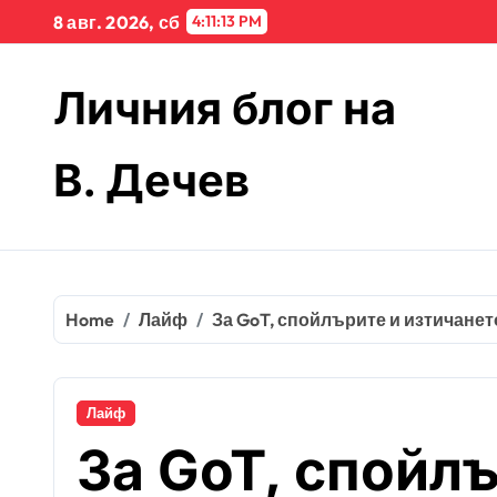
Skip
8 авг. 2026, сб
4:11:14 PM
to
content
Личния блог на
В. Дечев
Home
Лайф
За GoT, спойлърите и изтичанет
Лайф
За GoT, спойл