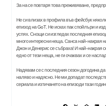
За на се повтаря това преживяване, предпр
Не си влизах в профила във фейсбук някол
епизод на GoT. Не исках пак спойлъри и издъ
успях. Снощи си изгледах последния епизо
много интересни неща. Санса най-накрая н
Джон и Денерис се събраха! И най-накрая се
едно от тези неща, не ги очаквах и се насла
Надявам се с последния сезон догодина да
наляво и надясно. Не ми допадат последств
сериала и изтичането на епизоди тази годи