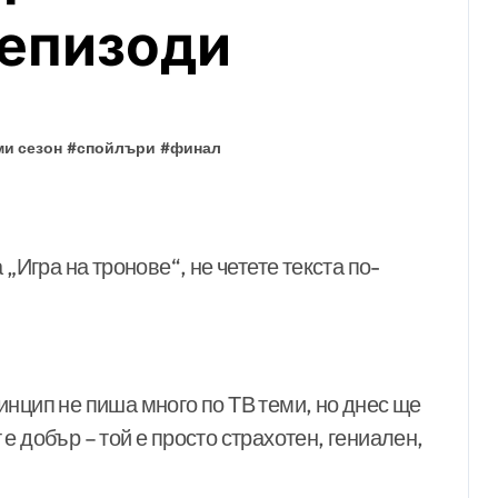
 епизоди
ми сезон
#
спойлъри
#
финал
„Игра на тронове“, не четете текста по-
нцип не пиша много по ТВ теми, но днес ще
е добър – той е просто страхотен, гениален,