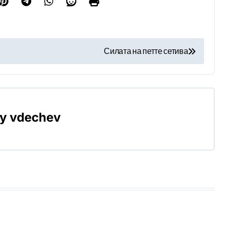
Силата на петте сетива
By
vdechev