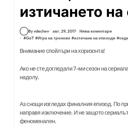
изтичането на
By vdechev
авг. 29, 2017
Няма коментари
#
GoT
#
Игра на тронове
#
изтичане на епизоди
#
сед
Внимание спойлъри на хоризонта!
Ако не сте догледали 7-ми сезон на сериала 
надолу.
Аз снощи изгледах финалния епизод. По при
направя изключение. И не защото сериалът 
феноменален.