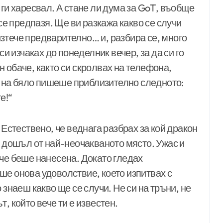
 ги харесвал. А стане ли дума за GoT, въобще
 се предпазя. Ще ви разкажа какво се случи
зтече предварително… и, разбира се, много
си изчаках до понеделник вечер, за да си го
 обаче, както си скролвах на телефона,
но на бяло пишеше приблизително следното:
е!“
 Естествено, че веднага разбрах за кой дракон
о дошъл от най-неочакваното място. Ужас и
ече беше нанесена. Докато гледах
ше онова удоволствие, което изпитвах с
 знаеш какво ще се случи. Не си на тръни, не
, който вече ти е известен.