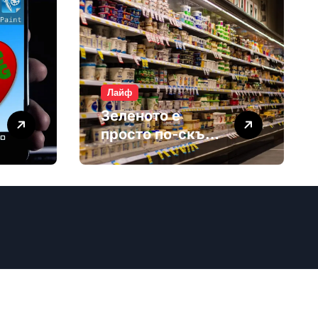
Лайф
Зеленото е
просто по-скъп
маркетинг