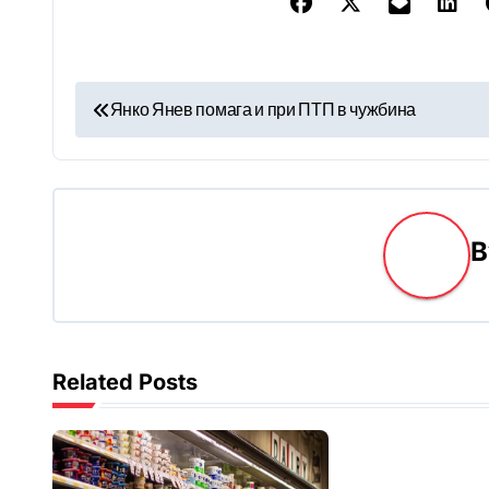
Н
Янко Янев помага и при ПТП в чужбина
а
в
и
г
а
ц
Related Posts
и
я