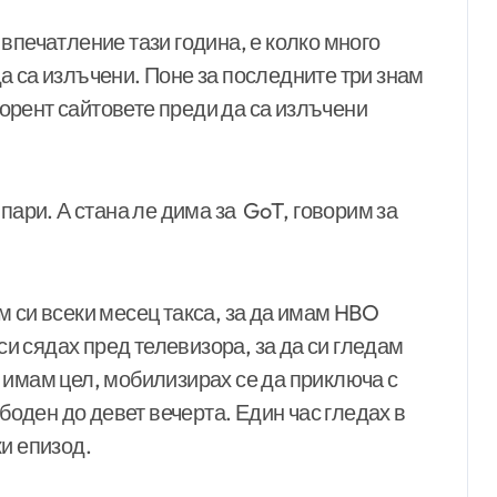
впечатление тази година, е колко много
а са излъчени. Поне за последните три знам
 торент сайтовете преди да са излъчени
пари. А стана ле дима за GoT, говорим за
 си всеки месец такса, за да имам HBO
 си сядах пред телевизора, за да си гледам
 имам цел, мобилизирах се да приключа с
ободен до девет вечерта. Един час гледах в
и епизод.