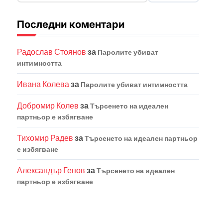
Последни коментари
Радослав Стоянов
за
Паролите убиват
интимността
Ивана Колева
за
Паролите убиват интимността
Добромир Колев
за
Търсенето на идеален
партньор е избягване
Тихомир Радев
за
Търсенето на идеален партньор
е избягване
Александър Генов
за
Търсенето на идеален
партньор е избягване