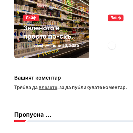
Лайф
Лайф
Зеленото е
Плащам
просто по-скъп
въздух
маркетинг
опаков
vdechev
юни 23, 2026
vdeche
Вашият коментар
Трябва да
влезете
, за да публикувате коментар.
Пропусна ...