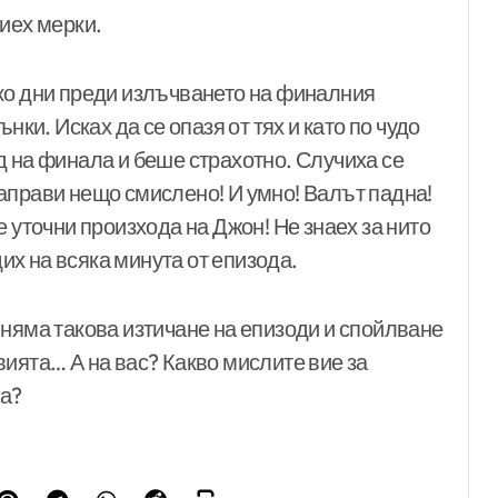
иех мерки.
ко дни преди излъчването на финалния
нки. Исках да се опазя от тях и като по чудо
д на финала и беше страхотно. Случиха се
аправи нещо смислено! И умно! Валът падна!
 уточни произхода на Джон! Не знаех за нито
дих на всяка минута от епизода.
 няма такова изтичане на епизоди и спойлване
ията… А на вас? Какво мислите вие за
на?