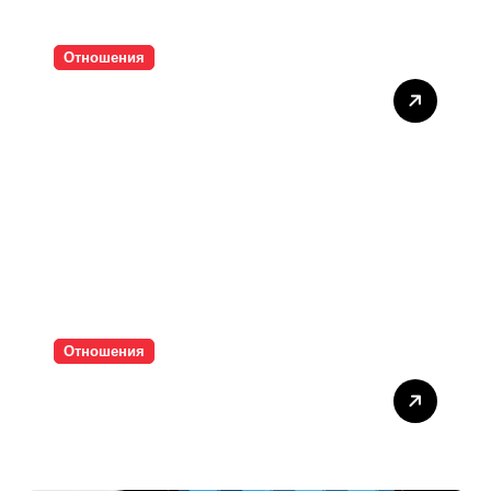
Отношения
Тишината струва скъпо
Отношения
Паролите убиват
интимността