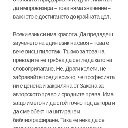
да импровизира – това няма значение –
важното е достигането до крайната цел.
Всеки език си има красота. Да предадеш
звученето на един език на своя – това е
вече висш пилотаж. Тъкмо за това на
преводите не трябва да се гледа като на
словоприлагане. Не. Драги колеги, не
забравяйте преди всикчо, че професията
ни е ценена и закриляна от Закона за
авторското право и сродните права. Има
защо името ни да стой точно под автора и
да сме обект на цитиране и
библиографиране. Така че нека да се