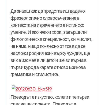
Да знаеш как да представиш дадено
фразеологично словосъчетание в
контекста на изречението е истинско
умение. И ако някои хора, завършили
филологическа специалност, си мислят,
че няма нищо по-лесно от това да се
насложи родния език върху чуждия, ще
ви се изсмея в лицето и ще ви върна в
първи курс да карате отново Езикова
граматика и стилистика.
Преводът е изкуство, колеги и тепърва
следващи студенти. Преводът е