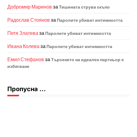
Добромир Маринов
за
Тишината струва скъпо
Радослав Стоянов
за
Паролите убиват интимността
Петя Златева
за
Паролите убиват интимността
Ивана Колева
за
Паролите убиват интимността
Емил Стефанов
за
Търсенето на идеален партньор е
избягване
Пропусна ...