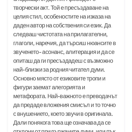
творчески акт. Той е пресъздаване на
целия стил, особеностите на изказа на
даден автор на собствения си език. Да
следваш чистотата на прилагателни,
глаголи, наречия, да търсиш нюансите в
звученето- асонанс, алитерация и да се
опиташ да ги пресъздадеш с възможно
най-близки за родния читател думи.
Основно място от езиковите тропи и
фигури заемат алегорията и
метафората. Най-важното е преводачът
да предаде вложения смисъл и то точно
с внушението, което звучи в оригинала.
Дали понякога това ще означава да се
отклони от придържаните думи, или пък