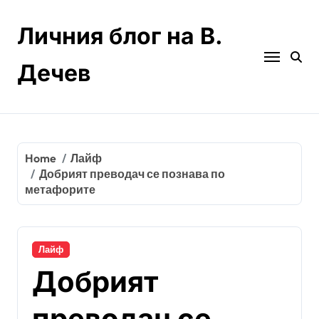
Skip
to
Личния блог на В.
content
Дечев
Home
Лайф
Добрият преводач се познава по
метафорите
Лайф
Добрият
преводач се