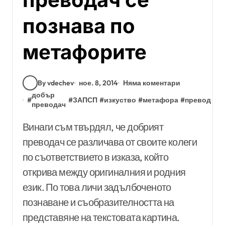
познава по
метафорите
By vdechev
ное. 8, 2014
Няма коментари
добър
#
#
ЗАПСП
#
изкуство
#
метафора
#
превод
#
с
преводач
Винаги съм твърдял, че добрият
преводач се различава от своите колеги
по съответствието в изказа, който
открива между оригиналния и родния
език. По това личи задълбоченото
познаване и съобразителността на
представяне на текстовата картина.