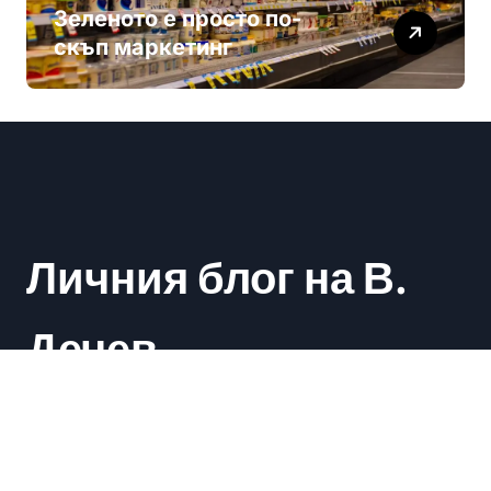
Зеленото е просто по-
скъп маркетинг
Личния блог на В.
Дечев
Васил Дечев
|
Newsxo
by
Themeansar
.