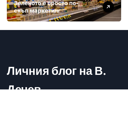
Зеленото е просто по-
скъп маркетинг
Личния блог на В.
Дечев
Васил Дечев
|
Newsxo
by
Themeansar
.