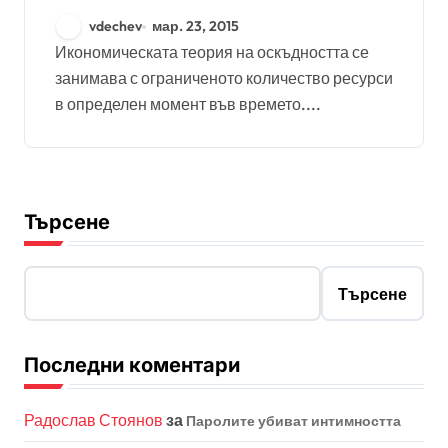
приложена в живота
vdechev
мар. 23, 2015
Икономическата теория на оскъдността се
занимава с ограниченото количество ресурси
в определен момент във времето....
Търсене
Търсене
Последни коментари
Радослав Стоянов
за
Паролите убиват интимността