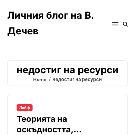
Skip
to
Личния блог на В.
content
Дечев
недостиг на ресурси
Home
недостиг на ресурси
Лайф
Теорията на
оскъдността,