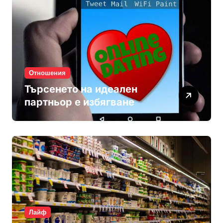
Отношения
Търсенето на идеален
партньор е избягване
Лайф