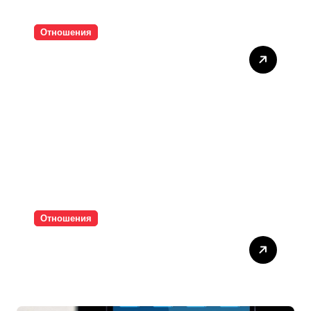
Отношения
Тишината струва скъпо
Отношения
Паролите убиват
интимността